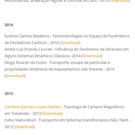
Ressonâncias, aceleração regular e controle do caos - 2015 (
Download
)
2014
Everton Santos Medeiros
- Fenomenologias no Espaço de Parâmetros
de Osciladores Caóticos - 2014
(Download)
André Luís Prando Livorati - Influência do Fenômeno de Stickness em
Alguns Sistemas Dinâmicos Clássicos -2014 (
Download
)
Diogo Ricardo da Costa - Transporte, escape de partículas e
propriedades dinâmicas de mapeamentos não lineares - 2014
(
Download
)
2013
Caroline Gameiro Lopes Matins
- Topologia de Campos Magnéticos
em Tokamaks - 2013
(Download)
Celso Vi
eira Abud
- Transporte em Sistemas Hamiltonianos Não-Twist -
2013
(Download
)