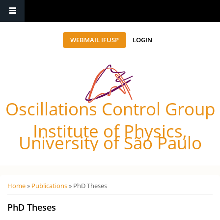
WEBMAIL IFUSP
LOGIN
Oscillations Control Group
Institute of Physics,
University of São Paulo
Você está aqui
Home
»
Publications
» PhD Theses
PhD Theses