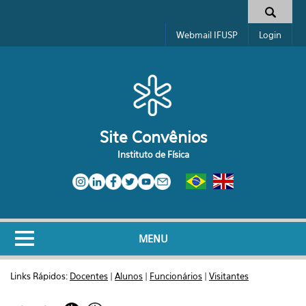
Pular para o conteúdo principal
Formulário de busca
Webmail IFUSP
Login
Site Convênios
Instituto de Física
MENU
Links Rápidos:
Docentes
|
Alunos
|
Funcionários
|
Visitantes