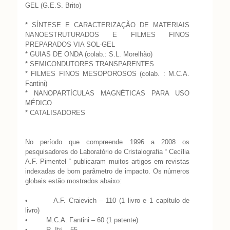
GEL (G.E.S. Brito)
* SÍNTESE E CARACTERIZAÇÃO DE MATERIAIS
NANOESTRUTURADOS E FILMES FINOS
PREPARADOS VIA SOL-GEL
* GUIAS DE ONDA (colab.: S.L. Morelhão)
* SEMICONDUTORES TRANSPARENTES
* FILMES FINOS MESOPOROSOS (colab. : M.C.A.
Fantini)
* NANOPARTÍCULAS MAGNÉTICAS PARA USO
MÉDICO
* CATALISADORES
No período que compreende 1996 a 2008 os
pesquisadores do Laboratório de Cristalografia “ Cecília
A.F. Pimentel “ publicaram muitos artigos em revistas
indexadas de bom parâmetro de impacto. Os números
globais estão mostrados abaixo:
• A.F. Craievich – 110 (1 livro e 1 capítulo de
livro)
• M.C.A. Fantini – 60 (1 patente)
• R. Itri – 55