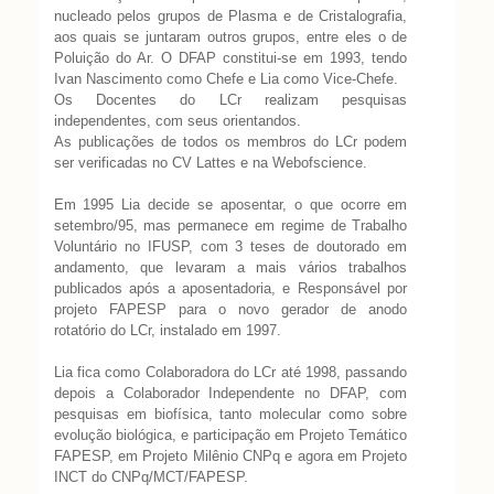
nucleado pelos grupos de Plasma e de Cristalografia,
aos quais se juntaram outros grupos, entre eles o de
Poluição do Ar. O DFAP constitui-se em 1993, tendo
Ivan Nascimento como Chefe e Lia como Vice-Chefe.
Os Docentes do LCr realizam pesquisas
independentes, com seus orientandos.
As publicações de todos os membros do LCr podem
ser verificadas no CV Lattes e na Webofscience.
Em 1995 Lia decide se aposentar, o que ocorre em
setembro/95, mas permanece em regime de Trabalho
Voluntário no IFUSP, com 3 teses de doutorado em
andamento, que levaram a mais vários trabalhos
publicados após a aposentadoria, e Responsável por
projeto FAPESP para o novo gerador de anodo
rotatório do LCr, instalado em 1997.
Lia fica como Colaboradora do LCr até 1998, passando
depois a Colaborador Independente no DFAP, com
pesquisas em biofísica, tanto molecular como sobre
evolução biológica, e participação em Projeto Temático
FAPESP, em Projeto Milênio CNPq e agora em Projeto
INCT do CNPq/MCT/FAPESP.