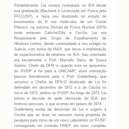
Paralelamente, Lia estava contratada no IEA desde
sua graduação (Bacharel e Licenciada em Física pela
FFCLUSP), e fazia seu doutorado no estudo de
movimentos do H nas moléculas de um Cristal
Plástico, na mesma Divisão de Física Nuclear (DFN)
onde estavam Caticha-Ellis e Cecília. Lia era
Responsável pelo Grupo de Espalhamento de
Nêutrons Lentos, dando continuidade a seu estágio na
Suécia, com bolsa da IAEA, que levou à implantação
de espectrometria de nêutrons no IEA. Seu orientador
era inicialmente o Prof. Marcello Damy de Souza
Santos, Chefe da DFN, e quando este se aposentou
do IFUSP e foi para a UNICAMP, essa orientação
passou formalmente para o Prof. Goldenberg, que
assumiu a Chefia da DFN.O doutorado de Lia foi
defendido em dezembro de 1972 e o de Cecília no
início de 1973, ambos no IFUSP. Ao longo de 1973, Lia
tomou a decisão de pedir demissão do IEA, por
motivos pessoais, o que ocorreu em janeiro de 1974.
Goldenberg soube da demissão de Lia e sugeriu à
Cecilia que as duas se unissem numa proposta de
pesquisa para início de um novo Laboratório no IFUSP,
conseguindo um contrato FINEP em turno completo