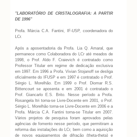
"LABORATÓRIO DE CRISTALOGRAFIA: A PARTIR
DE 1996"
Profa. Márcia C.A. Fantini, IF-USP, coordenadora do
LCr.
Após a aposentadoria da Profa. Lia Q. Amaral, que
permanece como Colaboradora do LCr até meados de
1998, o Prof. Aldo F. Craievich é contratado como
Professor Titular em regime de dedicação exclusiva
em 1997. Em 1996 a Profa. Vivian Stojanoff se desliga
oficialmente do IFUSP e em 1997 é contratado o Prof.
Sérgio L. Morelhão. Em 1999 o Prof. Diomar R.S.
Bittencourt se aposenta e em 2001 é contratado o
Prof. Giancarlo E.S. Brito. Nesse período a Profa.
Rosangela Itri torna-se Livre-Docente em 2001, o Prof.
Sérgio L. Morelhão torna-se Livre-Docente em 2006 e a
Profa. Márcia C.A. Fantini torna-se Titular em 2007.
Vários projetos de pesquisa foram aprovados pelas
agências de fomento nesse período, que permitiram a
reforma das instalações do LCr, bem como a aquisição
de novos equipamentos de difração (theta-theta) e