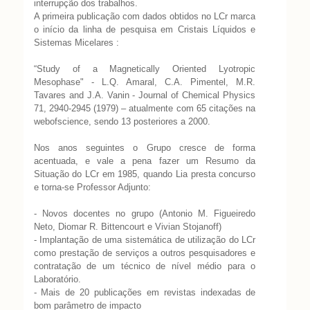
interrupção dos trabalhos.
A primeira publicação com dados obtidos no LCr marca
o início da linha de pesquisa em Cristais Líquidos e
Sistemas Micelares :
“Study of a Magnetically Oriented Lyotropic
Mesophase" - L.Q. Amaral, C.A. Pimentel, M.R.
Tavares and J.A. Vanin - Journal of Chemical Physics
71, 2940-2945 (1979) – atualmente com 65 citações na
webofscience, sendo 13 posteriores a 2000.
Nos anos seguintes o Grupo cresce de forma
acentuada, e vale a pena fazer um Resumo da
Situação do LCr em 1985, quando Lia presta concurso
e torna-se Professor Adjunto:
- Novos docentes no grupo (Antonio M. Figueiredo
Neto, Diomar R. Bittencourt e Vivian Stojanoff)
- Implantação de uma sistemática de utilização do LCr
como prestação de serviços a outros pesquisadores e
contratação de um técnico de nível médio para o
Laboratório.
- Mais de 20 publicações em revistas indexadas de
bom parâmetro de impacto