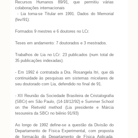
Recursos Humanos 89/91, que permitiu várias
colaborações internacionais
- Lia torna-se Titular em 1991. Dados do Memorial
(fev/91):
Formados 9 mestres e 6 doutores no LCr.
Teses em andamento: 7 doutorados e 3 mestrados.
Trabalhos de Lia no LCr: 23 publicados (num total de
35 publicações indexadas).
- Em 1992 é contratada a Dra. Rosangela Itri, que dá
continuidade às pesquisas em sistemas micelares de
seu doutorado com Lia, defendido no final de 91.
- XII Reunião da Sociedade Brasileira de Cristalografia
(SBCr) em São Paulo, (14-18/12/92) e Summer School
on the Rietveld method (Lia presidente e Márcia
tesoureira da SBCr no biênio 91/93)
Ao longo de 1992 define-se a questão da Divisão do
Departamento de Física Experimental, com proposta
de formação do Departamento de Física Aplicada,