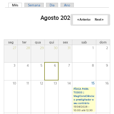
Mês
(aba ativa)
Semana
Dia
Ano
Abas primárias
Agosto 2026
« Anterior
Next »
seg
ter
qua
qui
sex
sab
dom
27
28
29
30
31
1
2
3
4
5
6
7
8
9
10
11
12
13
14
15
16
FÍSICA PARA
TODOS |
MagiConsCiência:
o prestigitador e
seu contrário
15/08/2026 -
10:00
até
12:30