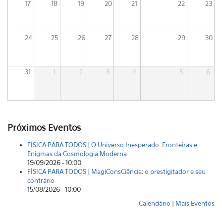
17
18
19
20
21
22
23
24
25
26
27
28
29
30
31
1
2
3
4
5
6
Próximos Eventos
FÍSICA PARA TODOS | O Universo Inesperado: Fronteiras e
Enigmas da Cosmologia Moderna
19/09/2026 - 10:00
FÍSICA PARA TODOS | MagiConsCiência: o prestigitador e seu
contrário
15/08/2026 - 10:00
Calendário
|
Mais Eventos