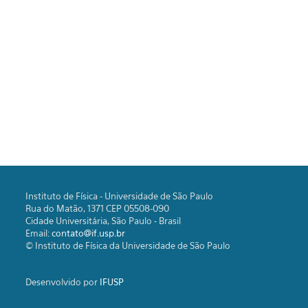
Instituto de Física - Universidade de São Paulo
Rua do Matão, 1371 CEP 05508-090
Cidade Universitária, São Paulo - Brasil
Email:
contato@if.usp.br
© Instituto de Física da Universidade de São Paulo
Desenvolvido por
IFUSP