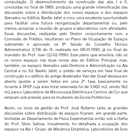
computação. O desenvolvimento da construção das alas I e II,
concluídas no final de 1989, produziu uma grande intensificação das
discussões sobre a distribuição dos novos espaços e dos espaços
liberados no Edifício Basílio Jafet e criou uma excelente oportunidade
para facilitar uma futura reorganização departamental ou, pelo
menos, propiciar a reunião de grupos e laboratórios com afinidades.
Essas discussões, realizadas pelo Diretor conjuntamente com a
Comissão de Prédios, resultaram no Plano de Ocupação de Espaços
submetido e aprovado na 9ª. Sessão do Conselho Técnico
Administrativo (CTA) do IF, realizada em 08-01-1990, já no final do
mandato do Prof. Ivan (22-02-1990). Esse plano que envolvia, não só
os novos espaços nas duas novas alas do Edifício Principal, mas,
também, os espaços liberados pela Diretoria e Administração na Ala
Central e no Ed. Basílio Jafet, o prédio de serviços em fase final de
construção e o edifício do antigo Acelerador Van der Graaf deixava em
aberto ajustes a serem feitos em uma 2ª. fase, basicamente no
tocante à DFEP cuja área total reservada foi de 3.060 m2, sendo 562
m2 para o Laboratório de Microscopia Eletrônica e Centros de Cor que
estavam sob pressão para se mudarem da Escola Politécnica.
Assim, no inicio da gestão do Prof. José Roberto Leite, as grandes
discussões sobre distribuição de espaços ficaram, em grande parte,
limitadas ao Departamento de Física Experimental, então sob a chefia
do Prof. Silvio Salinas. Inicialmente, foi detalhada a ocupação dos
espaços na Ala I: Grupo de Mecânica Estatística, Laboratórios de Íons