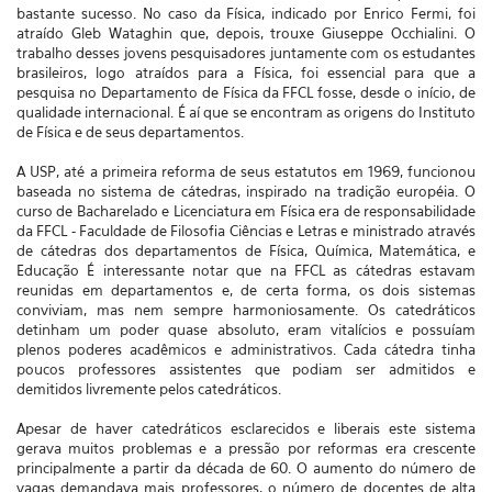
bastante sucesso. No caso da Física, indicado por Enrico Fermi, foi
atraído Gleb Wataghin que, depois, trouxe Giuseppe Occhialini. O
trabalho desses jovens pesquisadores juntamente com os estudantes
brasileiros, logo atraídos para a Física, foi essencial para que a
pesquisa no Departamento de Física da FFCL fosse, desde o início, de
qualidade internacional. É aí que se encontram as origens do Instituto
de Física e de seus departamentos.
A USP, até a primeira reforma de seus estatutos em 1969, funcionou
baseada no sistema de cátedras, inspirado na tradição européia. O
curso de Bacharelado e Licenciatura em Física era de responsabilidade
da FFCL - Faculdade de Filosofia Ciências e Letras e ministrado através
de cátedras dos departamentos de Física, Química, Matemática, e
Educação É interessante notar que na FFCL as cátedras estavam
reunidas em departamentos e, de certa forma, os dois sistemas
conviviam, mas nem sempre harmoniosamente. Os catedráticos
detinham um poder quase absoluto, eram vitalícios e possuíam
plenos poderes acadêmicos e administrativos. Cada cátedra tinha
poucos professores assistentes que podiam ser admitidos e
demitidos livremente pelos catedráticos.
Apesar de haver catedráticos esclarecidos e liberais este sistema
gerava muitos problemas e a pressão por reformas era crescente
principalmente a partir da década de 60. O aumento do número de
vagas demandava mais professores, o número de docentes de alta