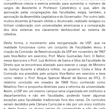
competência crescia e exercia pressão para aumentar o número de
cargos de Assistente e Professor Catedrático o que, além da
aprovação pelas congregações das faculdades, exigia, também, a
aprovação da Assembléia Legislativa e do Governador. Por outro lado,
muitos docentes já haviam obtido o doutorado, realizado estágios ou
tinham colaboração com universidades americanas e a comparação
dos dois sistemas era claramente desfavorável ao sistema de
cátedras.
Desta forma, o movimento pela reorganização da USP, que na
realidade funcionava como um conjunto de Faculdades levou à
criação da Comissão de Reestruturação da USP em novembro de 1967
pelo Vice-Reitor em exercício, Prof. Mario Guimarães Ferri. O Reitor,
nessa época era o Prof. Luiz Antônio de Gama e Silva da Faculdade de
Direito que se encontrava afastado para exercer o cargo de Ministro
da Justiça durante a ditadura militar, no governo Costa e Silva. A
Comissão era presidida pelo próprio Vice-Reitor em exercício e teve
como relator o Prof. Roque Spencer Maciel de Barros da FFCL. O
relatório concluído em meados de 1968 ficou conhecido como
Relatório Ferri e propunha diretrizes para a reforma da universidade.
Assim, a USP em um mesmo campus seria organizada em institutos e
departamentos e não em faculdades, podendo haver algumas
exceções para faculdades tradicionais fora dos campi. Os currículos
seriam decididos pela Câmara Curricular e não por um único instituto
e, desta forma, os alunos seriam da universidade e não de cada