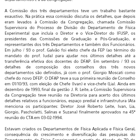
A Comissão dos três departamentos teve um trabalho bastante
exaustivo. Na prática essa comissão discutia os detalhes, que depois
eram levados à Comissão da Congregação, chamada Comissão
Supervisora do Processo de Divisão do Departamento de Física
Experimental que incluía o Diretor e o Vice-Diretor do IFUSP, os
presidentes das Comissões de Graduação e Pós-Graduação, e
representantes dos três Departamentos e também dos Funcionários.
Em julho / 93 o prof. Galvão foi eleito chefe da FEP (ao término do
mandato do prof. Iuda) para ajudar nos últimos detalhes até a
transferência efetiva dos docentes do DFAP. Em setembro / 93 os
detalhes de composição dos conselhos dos três novos
departamentos são definidos, já com o prof. Giorgio Moscati como
chefe do novo DFEP. O DFAP teve a sua primeira reunião de Conselho
em 01/10/93, com eleição de Chefe (Ivan) e vice-chefe (Lia). Ainda em
dezembro de 1993, final da gestão J. R. Leite, a Comissão Supervisora
da Congregação teve reunião na Diretoria para acerto dos últimos
detalhes relativos a funcionários, espaço predial e infraestrutura (Ata
menciona os participantes: Diretor José Roberto Leite, Ivan, Lia,
Giorgio, Pascholatti, Salinas e Suzana) finalmente aprovados na 45ª
reunião do CTA em 03-02-1994.
Estavam criados os Departamentos de Física Aplicada e Física Geral,
consequência do crescimento e diversificação das pesquisas do