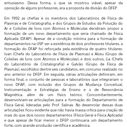
entusiasmo. Dessa forma, o que se mostrou viável, apesar da
oposição de alguns professores, era a proposta de divisão do DFEP.
Em 1992 as chefias e os membros dos Laboratórios de Física de
Plasmas e de Cristalografia, e dos Grupos de Estudos da Poluição do
Ar e Colisões de Íons com Átomos e Moléculas decidiram propor a
formação de um novo departamento que seria chamado de Física
Aplicada (DFAP). Apesar de a condição mínima para a formação de
departamentos na USP ser a existência de dois professores titulares, a
formação do DFAP foi reforçada pela existência de quatro titulares:
Ivan (Chefe do Laboratório de Física de Plasmas) e Alceu (Grupo de
Colisões de Íons com Átomos e Moléculas), e dois outros, Lia (Chefe
do Laboratório de Cristalografia) e Galvão (Grupo de Física de
Plasmas), escolhidos dentre seis candidatos, em concurso realizado no
ano anterior no DFEP. Em seguida, várias articulações definiram, em
forma final, o conjunto de pessoas e laboratórios que integrariam o
novo DFAP, com inclusão dos Grupos de Mudança Conceitual,
Instrumentação e Estratégias de Ensino e o de Ressonância
Magnética, além de um físico teórico. Concomitantemente,
desenvolviam-se articulações para a formação do Departamento de
Física Geral, lideradas pelo Prof. Salinas. No desenrolar dessas duas
articulações ficou evidente que não havia massa crítica para criação de
mais do que dois novos departamentos (Física Geral e Física Aplicada)
e que apesar de ficar menor o DFEP continuaria um departamento
forte, com grande produção científica e acadêmica.