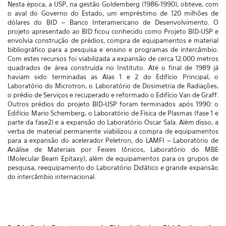
Nesta época, a USP, na gestão Goldemberg (1986-1990), obteve, com
o aval do Governo do Estado, um empréstimo de 120 milhões de
dólares do BID – Banco Interamericano de Desenvolvimento. O
projeto apresentado ao BID ficou conhecido como Projeto BID-USP e
envolvia construção de prédios, compra de equipamentos e material
bibliográfico para a pesquisa e ensino e programas de intercâmbio.
Com estes recursos foi viabilizada a expansão de cerca 12.000 metros
quadrados de área construída no Instituto. Até o final de 1989 já
haviam sido terminadas as Alas 1 e 2 do Edifício Principal, o
Laboratório do Microtron, o Laboratório de Dosimetria de Radiações,
o prédio de Serviços e recuperado e reformado o Edifício Van de Graff.
Outros prédios do projeto BID-USP foram terminados após 1990: o
Edifício Mario Schemberg, o Laboratório de Física de Plasmas (fase 1 e
parte da fase2) e a expansão do Laboratório Oscar Sala. Além disso, a
verba de material permanente viabilizou a compra de equipamentos
para a expansão do acelerador Peletron, do LAMFI – Laboratório de
Análise de Materiais por Feixes Iônicos, Laboratório do MBE
(Molecular Beam Epitaxy), além de equipamentos para os grupos de
pesquisa, reequipamento do Laboratório Didático e grande expansão
do intercâmbio internacional.