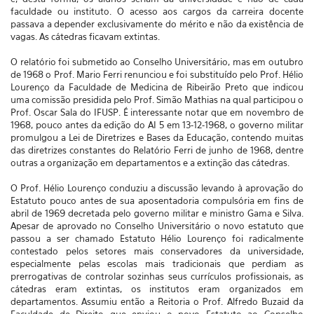
faculdade ou instituto. O acesso aos cargos da carreira docente
passava a depender exclusivamente do mérito e não da existência de
vagas. As cátedras ficavam extintas.
O relatório foi submetido ao Conselho Universitário, mas em outubro
de 1968 o Prof. Mario Ferri renunciou e foi substituído pelo Prof. Hélio
Lourenço da Faculdade de Medicina de Ribeirão Preto que indicou
uma comissão presidida pelo Prof. Simão Mathias na qual participou o
Prof. Oscar Sala do IFUSP. É interessante notar que em novembro de
1968, pouco antes da edição do AI 5 em 13-12-1968, o governo militar
promulgou a Lei de Diretrizes e Bases da Educação, contendo muitas
das diretrizes constantes do Relatório Ferri de junho de 1968, dentre
outras a organização em departamentos e a extinção das cátedras.
O Prof. Hélio Lourenço conduziu a discussão levando à aprovação do
Estatuto pouco antes de sua aposentadoria compulsória em fins de
abril de 1969 decretada pelo governo militar e ministro Gama e Silva.
Apesar de aprovado no Conselho Universitário o novo estatuto que
passou a ser chamado Estatuto Hélio Lourenço foi radicalmente
contestado pelos setores mais conservadores da universidade,
especialmente pelas escolas mais tradicionais que perdiam as
prerrogativas de controlar sozinhas seus currículos profissionais, as
cátedras eram extintas, os institutos eram organizados em
departamentos. Assumiu então a Reitoria o Prof. Alfredo Buzaid da