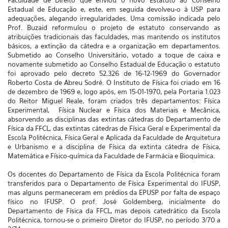
Faculdade de Direito que enviou o novo Estatuto ao Conselho
Estadual de Educação e, este, em seguida devolveu-o à USP para
adequações, alegando irregularidades. Uma comissão indicada pelo
Prof. Buzaid reformulou o projeto de estatuto conservando as
atribuições tradicionais das faculdades, mas mantendo os institutos
básicos, a extinção da cátedra e a organização em departamentos.
Submetido ao Conselho Universitário, votado a toque de caixa e
novamente submetido ao Conselho Estadual de Educação o estatuto
foi aprovado pelo decreto 52.326 de 16-12-1969 do Governador
Roberto Costa de Abreu Sodré. O Instituto de Física foi criado em 16
de dezembro de 1969 e, logo após, em 15-01-1970, pela Portaria 1.023
do Reitor Miguel Reale, foram criados três departamentos: Física
Experimental, Física Nuclear e Física dos Materiais e Mecânica,
absorvendo as disciplinas das extintas cátedras do Departamento de
Física da FFCL, das extintas cátedras de Física Geral e Experimental da
Escola Politécnica, Física Geral e Aplicada da Faculdade de Arquitetura
e Urbanismo e a disciplina de Física da extinta cátedra de Física,
Matemática e Físico-química da Faculdade de Farmácia e Bioquímica.
Os docentes do Departamento de Física da Escola Politécnica foram
transferidos para o Departamento de Física Experimental do IFUSP,
mas alguns permaneceram em prédios da EPUSP por falta de espaço
físico no IFUSP. O prof. José Goldemberg, inicialmente do
Departamento de Física da FFCL, mas depois catedrático da Escola
Politécnica, tornou-se o primeiro Diretor do IFUSP, no período 3/70 a