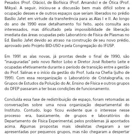
Pesados (Prof. Olácio), de Biofísica (Prof. Amando) e de Ótica (Prof.
Mikya). A seguir, iniciou-se a discussão bem mais difícil sobre a
ocupação desses e de outros espaços que seriam liberados no prédio
Basílio Jafet em virtude da transferência para as Alas I e II. Ao longo
do ano de 1990 esse detalhamento foi feito, após consulta aos
interessados, mas dificultado pela impossibilidade de liberação
imediata das áreas ocupadas pelo Laboratório de Física de Plasmas no
Ed. Basílio Jafet devido ao atraso na construção de seu novo prédio,
aprovado pelo Projeto BID-USO e pela Congregação do IFUSP.
Em 1991 as alas novas, já prontas desde o final de 1990, são
"inauguradas" pelo novo Reitor Lobo e Diretor José Roberto Leite e
ocupadas efetivamente durante o período de transição entre a gestão
do Prof. Salinas e o início da gestão do Prof. Iuda na Chefia (julho de
1991). Com essa reorganização o Laboratório de Cristalografia, os
Grupos de Estudos da Poluição do Ar, Ensino de Física e outros grupos
do DFEP passaram a ter boas condições de funcionamento.
Concluída essa fase de redistribuição de espaço, foram retomadas as
conversações sobre uma nova organização departamental do
Instituto. Contudo, logo ficou evidente que o interesse nesse
processo era, basicamente, de grupos e laboratórios do
Departamento de Física Experimental, pelos problemas já apontados
acima. Algumas propostas mais idealistas chegaram a ser
apresentadas por pequenos grupos, mas não chegaram a despertar