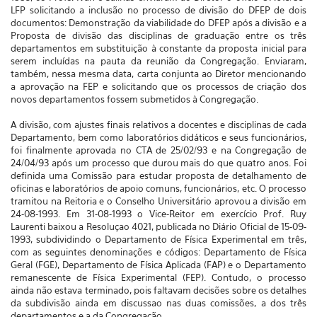
LFP solicitando a inclusão no processo de divisão do DFEP de dois
documentos: Demonstração da viabilidade do DFEP após a divisão e a
Proposta de divisão das disciplinas de graduação entre os três
departamentos em substituição à constante da proposta inicial para
serem incluídas na pauta da reunião da Congregação. Enviaram,
também, nessa mesma data, carta conjunta ao Diretor mencionando
a aprovação na FEP e solicitando que os processos de criação dos
novos departamentos fossem submetidos à Congregação.
A divisão, com ajustes finais relativos a docentes e disciplinas de cada
Departamento, bem como laboratórios didáticos e seus funcionários,
foi finalmente aprovada no CTA de 25/02/93 e na Congregação de
24/04/93 após um processo que durou mais do que quatro anos. Foi
definida uma Comissão para estudar proposta de detalhamento de
oficinas e laboratórios de apoio comuns, funcionários, etc. O processo
tramitou na Reitoria e o Conselho Universitário aprovou a divisão em
24-08-1993. Em 31-08-1993 o Vice-Reitor em exercício Prof. Ruy
Laurenti baixou a Resoluçao 4021, publicada no Diário Oficial de 15-09-
1993, subdividindo o Departamento de Física Experimental em três,
com as seguintes denominações e códigos: Departamento de Física
Geral (FGE), Departamento de Física Aplicada (FAP) e o Departamento
remanescente de Física Experimental (FEP). Contudo, o processo
ainda não estava terminado, pois faltavam decisões sobre os detalhes
da subdivisão ainda em discussao nas duas comissões, a dos três
departamentos e a da Congregação.