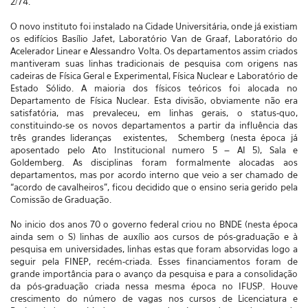
2/74.
O novo instituto foi instalado na Cidade Universitária, onde já existiam
os edifícios Basílio Jafet, Laboratório Van de Graaf, Laboratório do
Acelerador Linear e Alessandro Volta. Os departamentos assim criados
mantiveram suas linhas tradicionais de pesquisa com origens nas
cadeiras de Física Geral e Experimental, Física Nuclear e Laboratório de
Estado Sólido. A maioria dos físicos teóricos foi alocada no
Departamento de Física Nuclear. Esta divisão, obviamente não era
satisfatória, mas prevaleceu, em linhas gerais, o status-quo,
constituindo-se os novos departamentos a partir da influência das
três grandes lideranças existentes, Schemberg (nesta época já
aposentado pelo Ato Institucional numero 5 – AI 5), Sala e
Goldemberg. As disciplinas foram formalmente alocadas aos
departamentos, mas por acordo interno que veio a ser chamado de
“acordo de cavalheiros”, ficou decidido que o ensino seria gerido pela
Comissão de Graduação.
No inicio dos anos 70 o governo federal criou no BNDE (nesta época
ainda sem o S) linhas de auxílio aos cursos de pós-graduação e à
pesquisa em universidades, linhas estas que foram absorvidas logo a
seguir pela FINEP, recém-criada. Esses financiamentos foram de
grande importância para o avanço da pesquisa e para a consolidação
da pós-graduação criada nessa mesma época no IFUSP. Houve
crescimento do número de vagas nos cursos de Licenciatura e