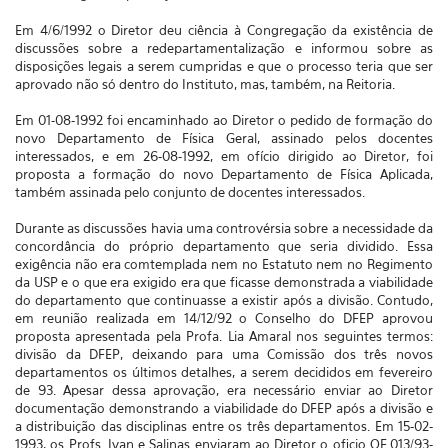
Em 4/6/1992 o Diretor deu ciência à Congregação da existência de
discussões sobre a redepartamentalização e informou sobre as
disposições legais a serem cumpridas e que o processo teria que ser
aprovado não só dentro do Instituto, mas, também, na Reitoria.
Em 01-08-1992 foi encaminhado ao Diretor o pedido de formação do
novo Departamento de Física Geral, assinado pelos docentes
interessados, e em 26-08-1992, em ofício dirigido ao Diretor, foi
proposta a formação do novo Departamento de Física Aplicada,
também assinada pelo conjunto de docentes interessados.
Durante as discussões havia uma controvérsia sobre a necessidade da
concordância do próprio departamento que seria dividido. Essa
exigência não era comtemplada nem no Estatuto nem no Regimento
da USP e o que era exigido era que ficasse demonstrada a viabilidade
do departamento que continuasse a existir após a divisão. Contudo,
em reunião realizada em 14/12/92 o Conselho do DFEP aprovou
proposta apresentada pela Profa. Lia Amaral nos seguintes termos:
divisão da DFEP, deixando para uma Comissão dos três novos
departamentos os últimos detalhes, a serem decididos em fevereiro
de 93. Apesar dessa aprovação, era necessário enviar ao Diretor
documentação demonstrando a viabilidade do DFEP após a divisão e
a distribuição das disciplinas entre os três departamentos. Em 15-02-
1993, os Profs. Ivan e Salinas enviaram ao Diretor o oficio OF.013/93-