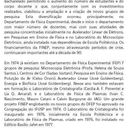
Bacharelado permitindo o aumento do número de estudantes e do
corpo docente o que, conjuntamente com os investimentos
realizados, viabilizou a ampliação e a criação de novos grupos de
pesquisa. Esta diversificação ocorreu, principalmente, no
Departamento de Física Experimental, desde o início o departamento
com maior número de docentes, mas com suas atividades de
pesquisa concentradas inicialmente no Acelerador Linear de Elétrons,
em Pesquisas em Ensino de Física e no Laboratório do Microscópio
Eletrônico, ainda instalado nas dependências de Escola Politécnica. Os
financiamentos da FINEP, mesmo atravessando períodos de crise,
continuaram importantes até a década de 90.
Em 1974 já existiam no Departamento de Física Experimental (FEP) 7
grupos de pesquisa: Microscopia Eletrônica (Profa. Helena de Souza
Santos.), Centros de Cor (Sadao Isotani), Pesquisa em Ensino de Física,
Poluição do Ar (Celso Orsini), Acelerador Linear (José Goldemberg),
Energia e Biofísica (José Goldemberg). Nesse ano também estavam
em formação o Laboratório de Cristalografia (Cecília A. F. Pimentel e
Lia Q. Amaral), e o Laboratório de Física de Plasmas (Ivan C.
Nascimento, Mauro Catani e Calvin Burgoyne do IAG). Um grande
projeto FINEP englobando os novos grupos do DFEP foi aprovado na
Congregação do IFUSP em 1974. O Laboratório de Cristalografia foi
inaugurado em 1976, inicialmente na Escola Politécnica e o
Laboratório de Física de Plasmas, criado em 1976, foi instalado no
Edifício Basílio Jafet em 1977.