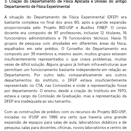
3. Criação do Departamento de Física Aplicada e Divisão do antigo
Departamento de Física Experimental
A situação do Departamento de Física Experimental (DFEP) era
bastante complexa no final dos anos 80, após a grande expansão
proporcionada pelo Projeto BID-USP e Auxílios FINEP. O corpo
docente era composto de 97 professores, inclusive 12 titulares, 16
funcionários administrativos e 76 funcionários técnicos. Havia 15
grupos de pesquisa com atividades em diferentes áreas da física,
espalhados em sete prédios. O Conselho do Departamento era
composto por 39 membros e, mesmo assim, muitos grupos estavam
insuficientemente representados o que criava problemas, muitas
vezes de difícil solução. Alguns grupos já tinham infra-estruturas que
permitiam um funcionamento bastante independente em relação ao
Departamento. Por outro lado, comparativamente aos outros
departamentos do instituto, o DFEP estava insuficientemente
representado no CTA, nas Comissões e onde a representação fosse
por departamento. O ensino, desde a criação do Instituto em 1970,
estava a cargo da Comissão de Graduação, mas a representação da
DFEP era inadequada ao seu tamanho.
Com as construções de prédios com os recursos do Projeto BID-USP,
iniciadas no IFUSP em 1986 era certo que haveria uma grande
expansão de espaços para salas de aula, laboratórios didáticos e de
pesquisa, salas para docentes, oficinas, novos laboratórios e centro de