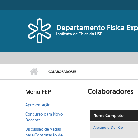
Pular para o conteúdo principal
Departamento Física Ex
Instituto de Física da USP
COLABORADORES
Colaboradores
Menu FEP
Apresentação
Concurso para Novo
Docente
Discussão de Vagas
para Contratarão de