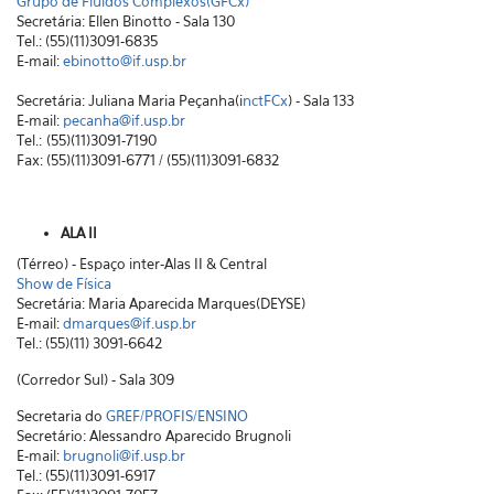
Grupo de Fluidos Complexos(GFCx)
Secretária: Ellen Binotto - Sala 130
Tel.: (55)(11)3091-6835
E-mail:
ebinotto@if.usp.br
Secretária: Juliana Maria Peçanha(i
nctFCx
) - Sala 133
E-mail:
pecanha@if.usp.br
Tel.: (55)(11)3091-7190
Fax: (55)(11)3091-6771 / (55)(11)3091-6832
ALA II
(Térreo) - Espaço inter-Alas II & Central
Show de Física
Secretária: Maria Aparecida Marques(DEYSE)
E-mail:
dmarques@if.usp.br
Tel.: (55)(11) 3091-6642
(Corredor Sul) - Sala 309
Secretaria do
GREF/PROFIS/ENSINO
Secretário: Alessandro Aparecido Brugnoli
E-mail:
brugnoli@if.usp.br
Tel.: (55)(11)3091-6917