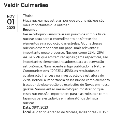
Valdir Guimarães
Título :
NOV
01
Física nuclear nas estrelas: por que alguns núcleos são
mais importantes que outros?
2023
Resumo :
Nesse colóquio vamos falar um pouco de como a física
nuclear atua para o entendimento da síntese dos
elementos e na evolução das estrelas. Alguns desses
núcleos desempenham um papel mais relevante e
importante nesse processo. Núcleos como 22Na, 26Al,
44Ti e 56Ni, que emitem radiações gama específicas, são
importantes elementos traçadores para a observação
astronômica. Num recente artigo publicado na Nature
Communications ((2023)14:4536), os resultados da
colaboração francesa na investigação da estrutura do
22Na, indicou a importância desse núcleo como elemento
traçador de observação de explosões de Novas em nossa
galáxia. Vamos então nesse colóquio mostrar porque
esses núcleos são importantes para a astrofísica e como
fazemos para estudá-los em laboratórios de física
nuclear.
Data:
09/11/2023
Local:
Auditório Abrahão de Moraes, 16:00 horas - IFUSP