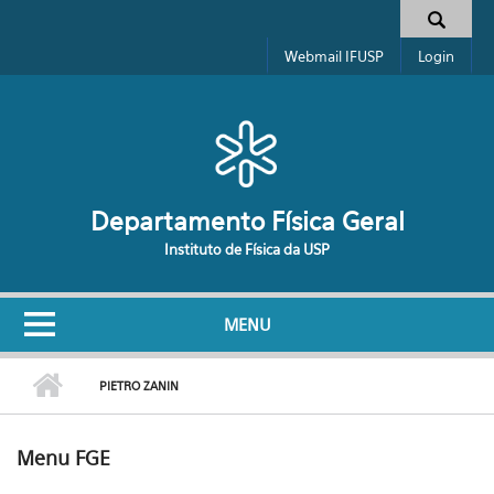
Pular para o conteúdo principal
Formulário de busca
Webmail IFUSP
Login
Departamento Física Geral
Instituto de Física da USP
MENU
PIETRO ZANIN
Menu FGE