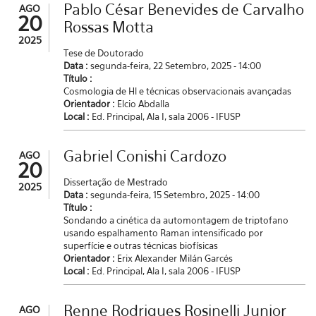
Pablo César Benevides de Carvalho
AGO
20
Rossas Motta
2025
Tese de Doutorado
Data :
segunda-feira, 22 Setembro, 2025 - 14:00
Título :
Cosmologia de Hl e técnicas observacionais avançadas
Orientador :
Elcio Abdalla
Local :
Ed. Principal, Ala I, sala 2006 - IFUSP
Gabriel Conishi Cardozo
AGO
20
Dissertação de Mestrado
2025
Data :
segunda-feira, 15 Setembro, 2025 - 14:00
Título :
Sondando a cinética da automontagem de triptofano
usando espalhamento Raman intensificado por
superfície e outras técnicas biofísicas
Orientador :
Erix Alexander Milán Garcés
Local :
Ed. Principal, Ala I, sala 2006 - IFUSP
Renne Rodrigues Rosinelli Junior
AGO