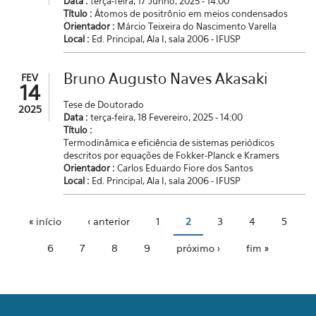
Data :
terça-feira, 17 Junho, 2025 - 14:00
Título :
Átomos de positrônio em meios condensados
Orientador :
Márcio Teixeira do Nascimento Varella
Local :
Ed. Principal, Ala I, sala 2006 - IFUSP
Bruno Augusto Naves Akasaki
FEV
14
Tese de Doutorado
2025
Data :
terça-feira, 18 Fevereiro, 2025 - 14:00
Título :
Termodinâmica e eficiência de sistemas periódicos
descritos por equações de Fokker-Planck e Kramers
Orientador :
Carlos Eduardo Fiore dos Santos
Local :
Ed. Principal, Ala I, sala 2006 - IFUSP
« início
‹ anterior
1
2
3
4
5
Páginas
6
7
8
9
próximo ›
fim »