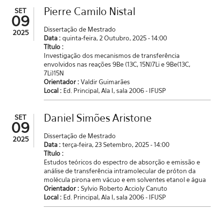
Pierre Camilo Nistal
SET
09
Dissertação de Mestrado
2025
Data :
quinta-feira, 2 Outubro, 2025 - 14:00
Título :
Investigação dos mecanismos de transferência
envolvidos nas reações 9Be (13C, 15N)7Li e 9Be(13C,
7Li)15N
Orientador :
Valdir Guimarães
Local :
Ed. Principal, Ala I, sala 2006 - IFUSP
Daniel Simões Aristone
SET
09
Dissertação de Mestrado
2025
Data :
terça-feira, 23 Setembro, 2025 - 14:00
Título :
Estudos teóricos do espectro de absorção e emissão e
análise de transferência intramolecular de próton da
molécula pirona em vácuo e em solventes etanol e água
Orientador :
Sylvio Roberto Accioly Canuto
Local :
Ed. Principal, Ala I, sala 2006 - IFUSP