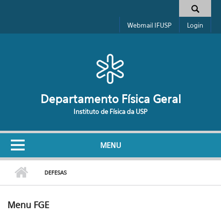
Pular para o conteúdo principal
Formulário de busca
Webmail IFUSP
Login
Departamento Física Geral
Instituto de Física da USP
MENU
DEFESAS
Menu FGE