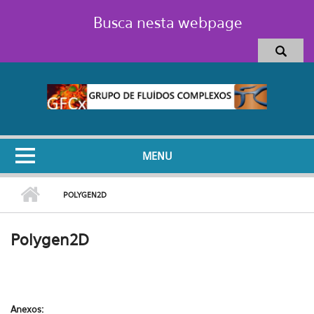
Pular para o conteúdo principal
Busca nesta webpage
MENU
POLYGEN2D
Polygen2D
Anexos: