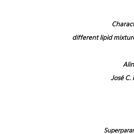
Charact
different
lipid mixtur
Alin
José C. 
Superparam