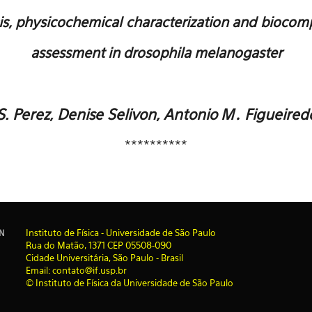
is, physicochemical
characterization and
biocomp
assessment in drosophila melanogaster
S. Perez
,
Denise Selivon,
Antonio M․ Figueired
**********
I
nstituto de Física - Universidade de São Paulo
IN
Rua do Matão, 1371 CEP 05508-090
Cidade Universitária, São Paulo - Brasil
Email: contato@if.usp.br
© Instituto de Física da Universidade de São Paulo