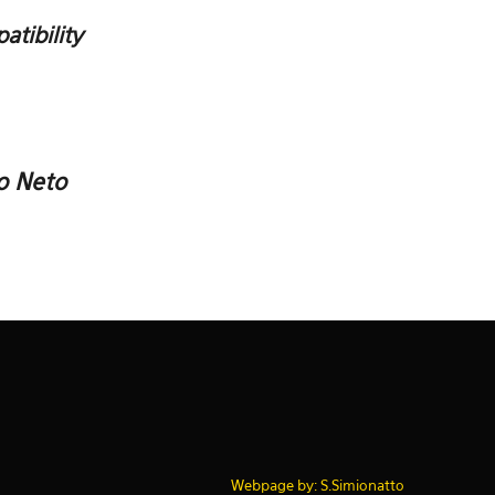
atibility
o Neto
Webpage by: S.Simionatto