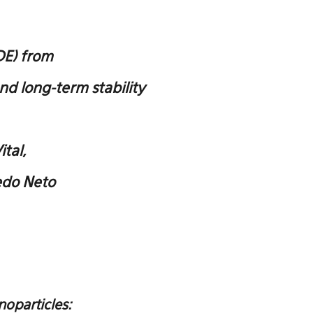
DE) from
d long-term stability
ital,
edo Neto
oparticles: