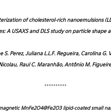
erization of cholesterol-rich nanoemulsions (L
es:
A USAXS and DLS study on particle shape an
e S. Perez, Juliana L.L.F. Regueira, Carolina G. V
Nicolau,
Raul C. Maranhão, Antônio M. Figueir
**********
agnetic MnFe2O4@Fe2O3 lipid-coated small nan