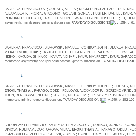
BARRERA, FRANCISCO N. ; COONEY, AILEEN ; DECKER, NICLAS PAUL ; DESERNO
ALEXANDER P. ; FIORIN, GIACOMO ; GOLANI, GONEN ; HUSTER, DANIEL ; KAUR, M
REINHARD ; LOLICATO, FABIO ; LONDON, ERWIN ; LORENT, JOSEPH H. ; LU, TIEMEI ;
asymmetric membranes: general discussion. FARADAY DISCUSSIONS
, v. 259, p. 6
4.
BARERRA, FRANCISCO ; BIBROWSKI, MANUEL ; CONBOY, JOHN ; DECKER, NICLA
MILKA ;
ENOKI, THAIS
; FARAGO, ODED ; FEIGENSON, GERALD W. ; FELLOWS, ALE
HEIKO ; KAKUDA, SHINAKO ; KAMAT, NEHA P. ; KAUR, MANPREET ; KAUR, SARABJEET 
membrane asymmetry and lipid homeostasis: general discussion. FARADAY DISCUSSI
5.
BARRERA, FRANCISCO ; BIBROWSKI, MANUEL ; CONBOY, JOHN C. ; COONEY, AIL
ENOKI, THAIS A.
; FARAGO, ODED ; FELLOWS, ALEXANDER P. ; GERICKE, ARNE ; G
JOHN, BEN ; KAMAT, NEHA P. ; KOZLOV, MICHAEL M. ; LIPOWSKY, REINHARD ; LONDO
membrane mimics: general discussion. FARADAY DISCUSSIONS
, v. 259, p. 182-199
6.
ANDREGHETTI, DAMIANO ; BARRERA, FRANCISCO N. ; CONBOY, JOHN C. ; CONNE
DIMOVA, RUMIANA ; DOKTOROVA, MILKA ;
ENOKI, THAIS A.
; FARAGO, ODED ; FEI
; GIACOMELLO, ALBERTO ; GOLANI, GONEN ; GONI, FELIX M. ; HEERKLOTZ, HEIKO ; 