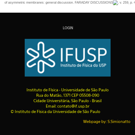
of asymmetric membranes: general discussion. FARADAY DISCUSSIONS
, v. 259, p.
LOGIN
I
nstituto de Física - Universidade de São Paulo
Rua do Matão, 1371 CEP 05508-090
Cidade Universitária, São Paulo - Brasil
Email: contato@if.usp.br
© Instituto de Física da Universidade de São Paulo
Webpage by: S.Simionatto