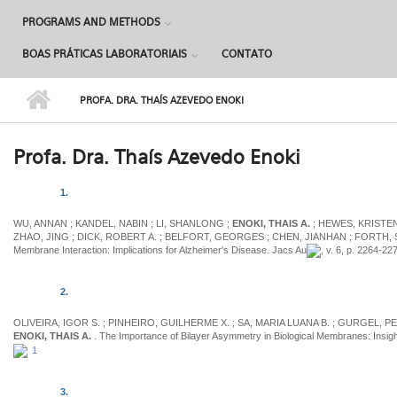
PROGRAMS AND METHODS
BOAS PRÁTICAS LABORATORIAIS
CONTATO
PROFA. DRA. THAÍS AZEVEDO ENOKI
Profa. Dra. Thaís Azevedo Enoki
1.
WU, ANNAN ; KANDEL, NABIN ; LI, SHANLONG ;
ENOKI, THAIS A.
; HEWES, KRISTEN 
ZHAO, JING ; DICK, ROBERT A. ; BELFORT, GEORGES ; CHEN, JIANHAN ; FORTH, SCOT
Membrane Interaction: Implications for Alzheimer's Disease. Jacs Au
, v. 6, p. 2264-22
2.
OLIVEIRA, IGOR S. ; PINHEIRO, GUILHERME X. ; SA, MARIA LUANA B. ; GURGEL, P
ENOKI, THAIS A.
. The Importance of Bilayer Asymmetry in Biological Membranes: Ins
1
3.