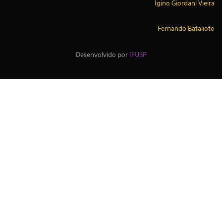
Igino Giordani Vieira
Fernando Batalioto
Desenvolvido por
IFUSP