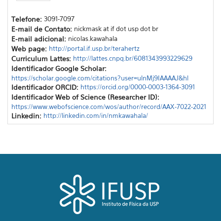
Telefone:
3091-7097
E-mail de Contato:
nickmask at if dot usp dot br
E-mail adicional:
nicolas.kawahala
Web page:
http://portal.if.usp.br/terahertz
Curriculum Lattes:
http://lattes.cnpq.br/6081343993229629
Identificador Google Scholar:
https://scholar.google.com/citations?user=ulnMj9IAAAAJ&hl
Identificador ORCID:
https://orcid.org/0000-0003-1364-3091
Identificador Web of Science (Researcher ID):
https://www.webofscience.com/wos/author/record/AAX-7022-2021
Linkedin:
http://linkedin.com/in/nmkawahala/