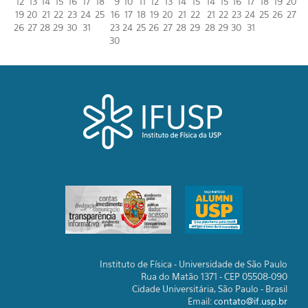
12
13
14
15
16
17
18
9
10
11
12
13
14
15
14
15
16
17
18
19
20
19
20
21
22
23
24
25
16
17
18
19
20
21
22
21
22
23
24
25
26
27
26
27
28
29
30
31
23
24
25
26
27
28
29
28
29
30
31
30
Instituto de Física - Universidade de São Paulo
Rua do Matão 1371 - CEP 05508-090
Cidade Universitária, São Paulo - Brasil
Email:
contato@if.usp.br