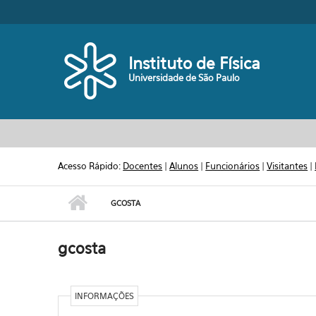
Pular para o conteúdo principal
Toggle high contrast
Instituto de Física
Universidade de São Paulo
Acesso Rápido:
Docentes
|
Alunos
|
Funcionários
|
Visitantes
|
GCOSTA
gcosta
INFORMAÇÕES