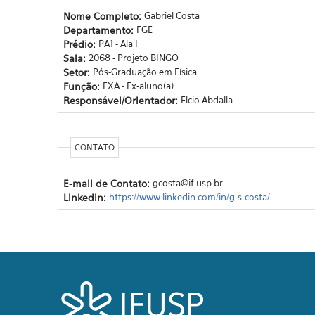
Nome Completo:
Gabriel Costa
Departamento:
FGE
Prédio:
PA1 - Ala I
Sala:
2068 - Projeto BINGO
Setor:
Pós-Graduação em Física
Função:
EXA - Ex-aluno(a)
Responsável/Orientador:
Elcio Abdalla
CONTATO
E-mail de Contato:
gcosta@if.usp.br
Linkedin:
https://www.linkedin.com/in/g-s-costa/