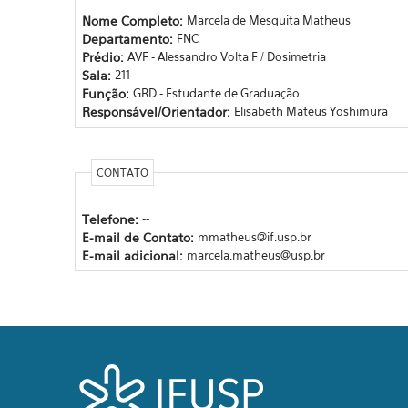
Nome Completo:
Marcela de Mesquita Matheus
Departamento:
FNC
Prédio:
AVF - Alessandro Volta F / Dosimetria
Sala:
211
Função:
GRD - Estudante de Graduação
Responsável/Orientador:
Elisabeth Mateus Yoshimura
CONTATO
Telefone:
--
E-mail de Contato:
mmatheus@if.usp.br
E-mail adicional:
marcela.matheus@usp.br