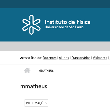
Pular para o conteúdo principal
Toggle high contrast
Instituto de Física
Universidade de São Paulo
Acesso Rápido:
Docentes
|
Alunos
|
Funcionários
|
Visitantes
|
MMATHEUS
mmatheus
INFORMAÇÕES