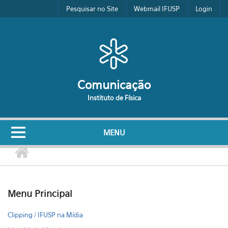
Pular para o conteúdo principal
Pesquisar no Site
Webmail IFUSP
Login
Comunicação
Instituto de Física
MENU
Menu Principal
Clipping / IFUSP na Mídia