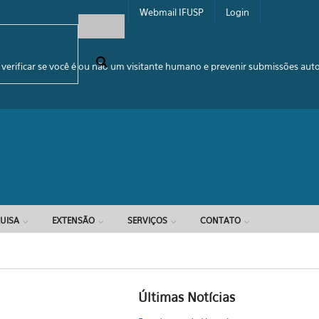
Webmail IFUSP
Login
e busca
 verificar se você é ou não um visitante humano e prevenir submissões au
UISA
EXTENSÃO
SERVIÇOS
CONTATO
Últimas Notícias