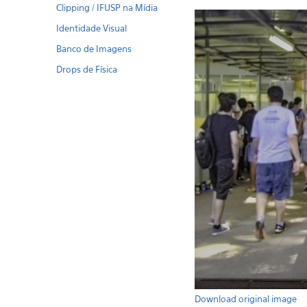
Clipping / IFUSP na Mídia
Identidade Visual
Banco de Imagens
Drops de Física
Download original image