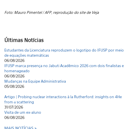
Foto: Mauro Pimentel / AFP, reprodução do site de Veja
Últimas Notícias
Estudantes da Licenciatura reproduzem o logotipo do IFUSP por meio
de equações matemáticas
06/08/2026
IFUSP marca presença no Jabuti Acadêmico 2026 com dois finalistas e
homenageado
06/08/2026
Mudanças na Equipe Administrativa
05/08/2026
Artigo | Probing nuclear interactions à la Rutherford: insights on 4He
from α scattering
31/07/2026
Visita de um ex-aluno
06/08/2026
Estudantes da Licenciatura reproduzem o logotipo do IFUSP por meio
MAIS NOTÍCIAS
de equações matemáticas