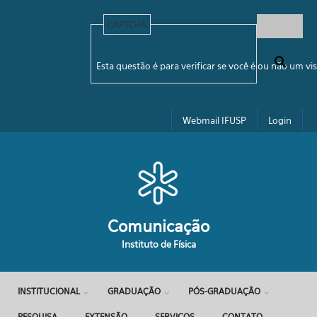
Pular para o conteúdo principal
CAPTCHA
Formulário de busca
Esta questão é para verificar se você é ou não um 
Webmail IFUSP
Login
Comunicação
Instituto de Física
INSTITUCIONAL
GRADUAÇÃO
PÓS-GRADUAÇÃO
PESQUISA
EXTENSÃO
SERVIÇOS
CONTATO