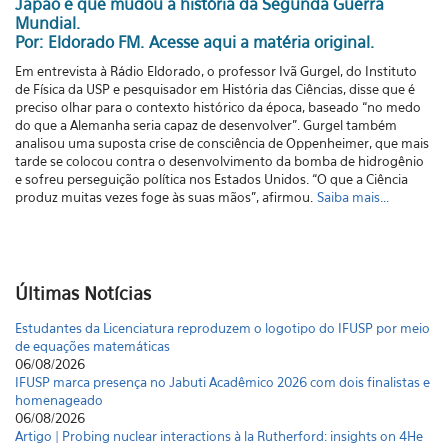
Japão e que mudou a história da Segunda Guerra
Mundial.
Por: Eldorado FM.
Acesse aqui a matéria original.
Em entrevista à Rádio Eldorado, o professor Ivã Gurgel, do Instituto
de Física da USP e pesquisador em História das Ciências, disse que é
preciso olhar para o contexto histórico da época, baseado “no medo
do que a Alemanha seria capaz de desenvolver”. Gurgel também
analisou uma suposta crise de consciência de Oppenheimer, que mais
tarde se colocou contra o desenvolvimento da bomba de hidrogênio
e sofreu perseguição política nos Estados Unidos. “O que a Ciência
produz muitas vezes foge às suas mãos”, afirmou.
Saiba mais...
Últimas Notícias
Estudantes da Licenciatura reproduzem o logotipo do IFUSP por meio
de equações matemáticas
06/08/2026
IFUSP marca presença no Jabuti Acadêmico 2026 com dois finalistas e
homenageado
06/08/2026
Artigo | Probing nuclear interactions à la Rutherford: insights on 4He