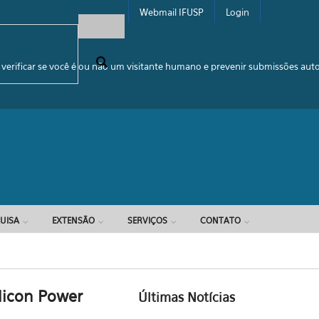
Webmail IFUSP
Login
e busca
 verificar se você é ou não um visitante humano e prevenir submissões au
UISA
EXTENSÃO
SERVIÇOS
CONTATO
Mudanças na Equipe
Administrativa
05/08/2026
licon Power
Últimas Notícias