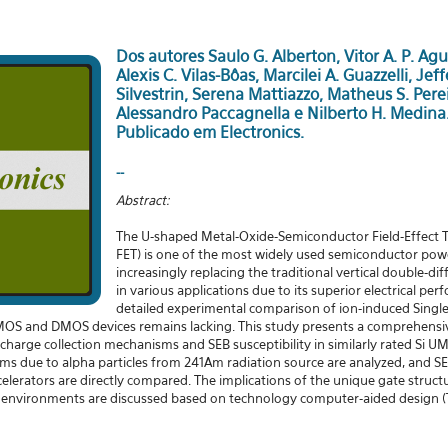
Dos autores Saulo G. Alberton, Vitor A. P. Ag
Alexis C. Vilas-Bôas, Marcilei A. Guazzelli, Je
Silvestrin, Serena Mattiazzo, Matheus S. Perei
Alessandro Paccagnella e Nilberto H. Medina
Publicado em Electronics.
--
Abstract:
The U-shaped Metal-Oxide-Semiconductor Field-Effect 
FET) is one of the most widely used semiconductor pow
increasingly replacing the traditional vertical double
in various applications due to its superior electrical pe
detailed experimental comparison of ion-induced Single
) UMOS and DMOS devices remains lacking. This study presents a comprehens
charge collection mechanisms and SEB susceptibility in similarly rated Si
ms due to alpha particles from 241Am radiation source are analyzed, and SE
celerators are directly compared. The implications of the unique gate struc
ion environments are discussed based on technology computer-aided design (