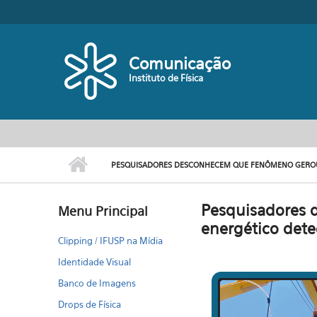
Pular para o conteúdo principal
Comunicação
Instituto de Física
PESQUISADORES DESCONHECEM QUE FENÔMENO GEROU 
Pesquisadores 
Menu Principal
energético dete
Clipping / IFUSP na Mídia
Identidade Visual
Banco de Imagens
Drops de Física