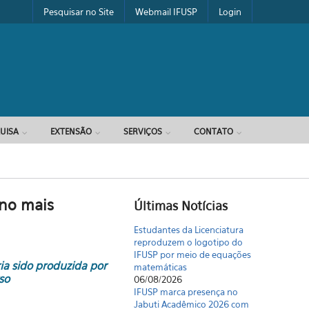
Pesquisar no Site
Webmail IFUSP
Login
UISA
EXTENSÃO
SERVIÇOS
CONTATO
no mais
Últimas Notícias
Estudantes da Licenciatura
reproduzem o logotipo do
IFUSP por meio de equações
ia sido produzida por
matemáticas
so
06/08/2026
IFUSP marca presença no
Jabuti Acadêmico 2026 com