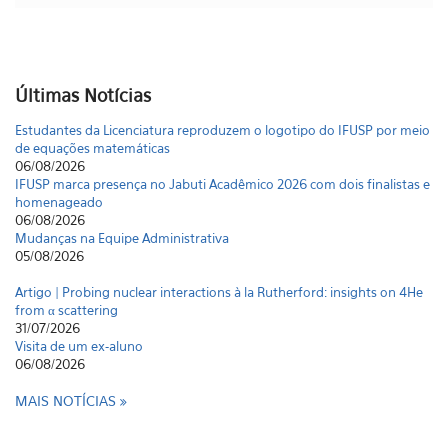
Últimas Notícias
Estudantes da Licenciatura reproduzem o logotipo do IFUSP por meio
de equações matemáticas
06/08/2026
IFUSP marca presença no Jabuti Acadêmico 2026 com dois finalistas e
homenageado
06/08/2026
Mudanças na Equipe Administrativa
05/08/2026
Artigo | Probing nuclear interactions à la Rutherford: insights on 4He
from α scattering
31/07/2026
Visita de um ex-aluno
06/08/2026
Estudantes da Licenciatura reproduzem o logotipo do IFUSP por meio
MAIS NOTÍCIAS
de equações matemáticas
06/08/2026