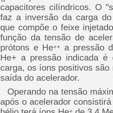
capacitores cilíndricos. O "
faz a inversão da carga do 
que compõe o feixe injetado
função da tensão de acele
prótons e He
a pressão de
++
He+ a pressão indicada é 
carga, os íons positivos são
saída do acelerador.
Operando na tensão máxim
após o acelerador consistir
hélio terá íons He
de 3,4 M
+