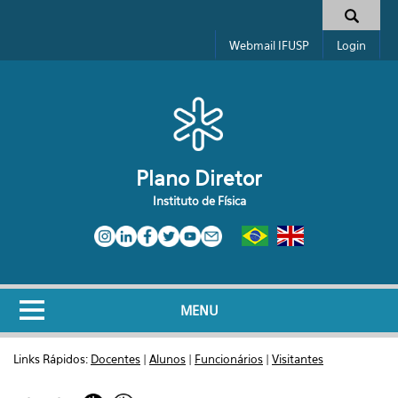
Pular para o conteúdo principal
Formulário de busca
Webmail IFUSP
Login
Plano Diretor
Instituto de Física
MENU
Links Rápidos:
Docentes
|
Alunos
|
Funcionários
|
Visitantes