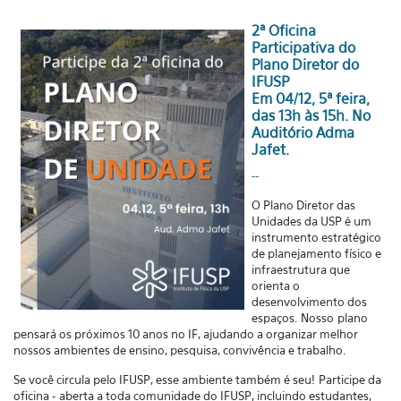
2ª Oficina
Participativa do
Plano Diretor do
IFUSP
Em 04/12, 5ª feira,
das 13h às 15h. No
Auditório Adma
Jafet.
--
O Plano Diretor das
Unidades da USP é um
instrumento estratégico
de planejamento físico e
infraestrutura que
orienta o
desenvolvimento dos
espaços.
Nosso
plano
pensará os próximos 10 anos no IF, ajudando a organizar melhor
nossos ambientes de ensino, pesquisa, convivência e trabalho.
Se você circula pelo IFUSP, esse ambiente também é seu!
Participe da
oficina -
aberta a toda comunidade do IFUSP, incluindo estudantes,