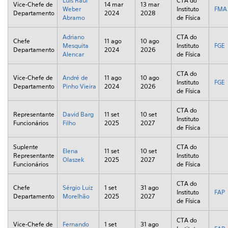
Luís Raul
CTA do
Vice-Chefe de
14 mar
13 mar
Weber
Instituto
FMA
Departamento
2024
2028
Abramo
de Física
Adriano
CTA do
Chefe
11 ago
10 ago
Mesquita
Instituto
FGE
Departamento
2024
2026
Alencar
de Física
CTA do
Vice-Chefe de
André de
11 ago
10 ago
Instituto
FGE
Departamento
Pinho Vieira
2024
2026
de Física
CTA do
Representante
David Barg
11 set
10 set
Instituto
Funcionários
Filho
2025
2027
de Física
Suplente
CTA do
Elena
11 set
10 set
Representante
Instituto
Olaszek
2025
2027
Funcionários
de Física
CTA do
Chefe
Sérgio Luiz
1 set
31 ago
Instituto
FAP
Departamento
Morelhão
2025
2027
de Física
CTA do
Vice-Chefe de
Fernando
1 set
31 ago