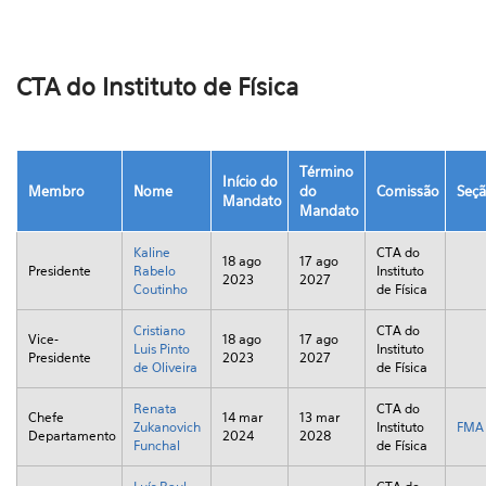
CTA do Instituto de Física
Término
Início do
Membro
Nome
do
Comissão
Seç
Mandato
Mandato
Kaline
CTA do
18 ago
17 ago
Presidente
Rabelo
Instituto
2023
2027
Coutinho
de Física
Cristiano
CTA do
Vice-
18 ago
17 ago
Luis Pinto
Instituto
Presidente
2023
2027
de Oliveira
de Física
Renata
CTA do
Chefe
14 mar
13 mar
Zukanovich
Instituto
FMA
Departamento
2024
2028
Funchal
de Física