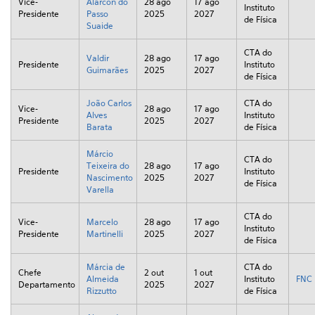
Vice-
Alarcon do
28 ago
17 ago
Instituto
Presidente
Passo
2025
2027
de Física
Suaide
CTA do
Valdir
28 ago
17 ago
Presidente
Instituto
Guimarães
2025
2027
de Física
João Carlos
CTA do
Vice-
28 ago
17 ago
Alves
Instituto
Presidente
2025
2027
Barata
de Física
Márcio
CTA do
Teixeira do
28 ago
17 ago
Presidente
Instituto
Nascimento
2025
2027
de Física
Varella
CTA do
Vice-
Marcelo
28 ago
17 ago
Instituto
Presidente
Martinelli
2025
2027
de Física
Márcia de
CTA do
Chefe
2 out
1 out
Almeida
Instituto
FNC
Departamento
2025
2027
Rizzutto
de Física