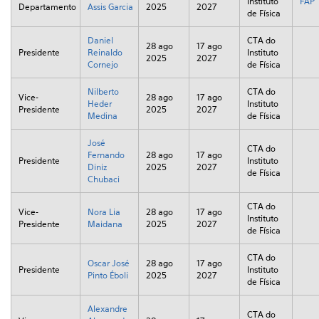
Instituto
FAP
Departamento
Assis Garcia
2025
2027
de Física
Daniel
CTA do
28 ago
17 ago
Presidente
Reinaldo
Instituto
2025
2027
Cornejo
de Física
Nilberto
CTA do
Vice-
28 ago
17 ago
Heder
Instituto
Presidente
2025
2027
Medina
de Física
José
CTA do
Fernando
28 ago
17 ago
Presidente
Instituto
Diniz
2025
2027
de Física
Chubaci
CTA do
Vice-
Nora Lia
28 ago
17 ago
Instituto
Presidente
Maidana
2025
2027
de Física
CTA do
Oscar José
28 ago
17 ago
Presidente
Instituto
Pinto Éboli
2025
2027
de Física
Alexandre
CTA do