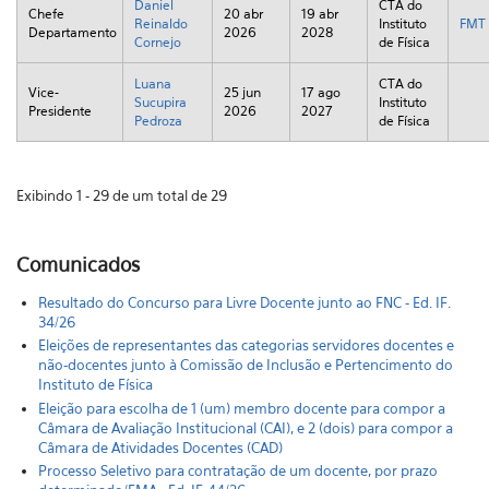
Daniel
CTA do
Chefe
20 abr
19 abr
Reinaldo
Instituto
FMT
Departamento
2026
2028
Cornejo
de Física
Luana
CTA do
Vice-
25 jun
17 ago
Sucupira
Instituto
Presidente
2026
2027
Pedroza
de Física
Exibindo 1 - 29 de um total de 29
Comunicados
Resultado do Concurso para Livre Docente junto ao FNC - Ed. IF.
34/26
Eleições de representantes das categorias servidores docentes e
não-docentes junto à Comissão de Inclusão e Pertencimento do
Instituto de Física
Eleição para escolha de 1 (um) membro docente para compor a
Câmara de Avaliação Institucional (CAI), e 2 (dois) para compor a
Câmara de Atividades Docentes (CAD)
Processo Seletivo para contratação de um docente, por prazo