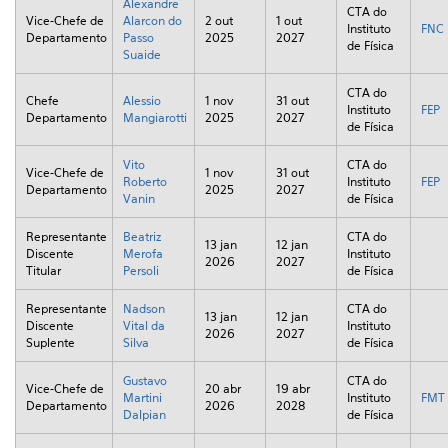
Alexandre
CTA do
Vice-Chefe de
Alarcon do
2 out
1 out
Instituto
FNC
Departamento
Passo
2025
2027
de Física
Suaide
CTA do
Chefe
Alessio
1 nov
31 out
Instituto
FEP
Departamento
Mangiarotti
2025
2027
de Física
Vito
CTA do
Vice-Chefe de
1 nov
31 out
Roberto
Instituto
FEP
Departamento
2025
2027
Vanin
de Física
Representante
Beatriz
CTA do
13 jan
12 jan
Discente
Merofa
Instituto
2026
2027
Titular
Persoli
de Física
Representante
Nadson
CTA do
13 jan
12 jan
Discente
Vital da
Instituto
2026
2027
Suplente
Silva
de Física
Gustavo
CTA do
Vice-Chefe de
20 abr
19 abr
Martini
Instituto
FMT
Departamento
2026
2028
Dalpian
de Física