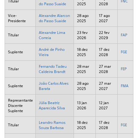
Titular
FNC
do Passo Suaide
2025
2028
Vice-
Alexandre Alarcon
28 ago
17 ago
Presidente
do Passo Suaide
2025
2027
Alexandre Lima
23 fev
22 fev
Titular
FAP
Correia
2026
2029
André de Pinho
18 dez
17 dez
Suplente
FGE
Vieira
2025
2028
Fernando Tadeu
28 mar
27 mar
Titular
FEP
Caldeira Brandt
2025
2028
João Carlos Alves
28 ago
27 mar
Suplente
FMA
Barata
2025
2027
Representante
Júlia Beatriz
13 jan
12 jan
Discente
Aparecida Silva
2026
2027
Suplente
Leandro Ramos
18 dez
17 dez
Titular
FGE
Souza Barbosa
2025
2028