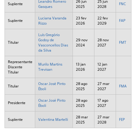
Leandro Romero
26 jun
25 jun
Suplente
FNC
Gasques
2025
2028
Luciana Varanda
23 fev
22 fev
Suplente
FAP
Rizzo
2026
2029
Luís Gregório
Godoy de
29 nov
28 nov
Titular
FMT
Vasconcellos Dias
2024
2027
da Silva
Representante
Murilo Martins
13 jan
12 jan
Discente
Trevisan
2026
2027
Titular
Oscar José Pinto
28 ago
27 mar
Titular
FMA
Éboli
2025
2027
Oscar José Pinto
28 ago
17 ago
Presidente
Éboli
2025
2027
28 mar
27 mar
Suplente
Valentina Martelli
FEP
2025
2028