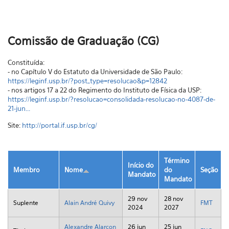
Comissão de Graduação (CG)
Constituída:
- no Capítulo V do Estatuto da Universidade de São Paulo:
https://leginf.usp.br/?post_type=resolucao&p=12842
- nos artigos 17 a 22 do Regimento do Instituto de Física da USP:
https://leginf.usp.br/?resolucao=consolidada-resolucao-no-4087-de-
21-jun...
Site:
http://portal.if.usp.br/cg/
Término
Início do
Membro
Nome
do
Seção
Mandato
Mandato
29 nov
28 nov
Suplente
Alain André Quivy
FMT
2024
2027
Alexandre Alarcon
26 jun
25 jun