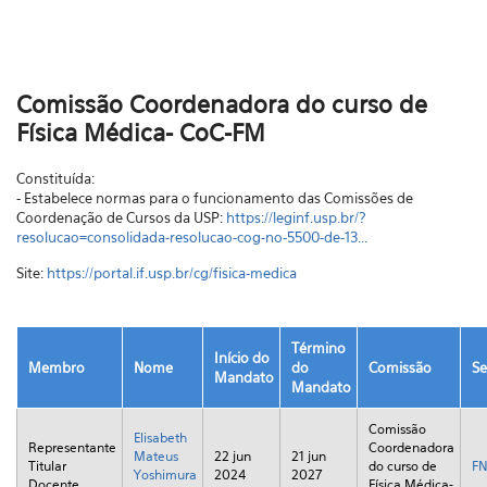
Comissão Coordenadora do curso de
Física Médica- CoC-FM
Constituída:
- Estabelece normas para o funcionamento das Comissões de
Coordenação de Cursos da USP:
https://leginf.usp.br/?
resolucao=consolidada-resolucao-cog-no-5500-de-13...
Site:
https://portal.if.usp.br/cg/fisica-medica
Término
Início do
Membro
Nome
do
Comissão
Se
Mandato
Mandato
Comissão
Elisabeth
Representante
Coordenadora
Mateus
22 jun
21 jun
Titular
do curso de
F
Yoshimura
2024
2027
Docente
Física Médica-