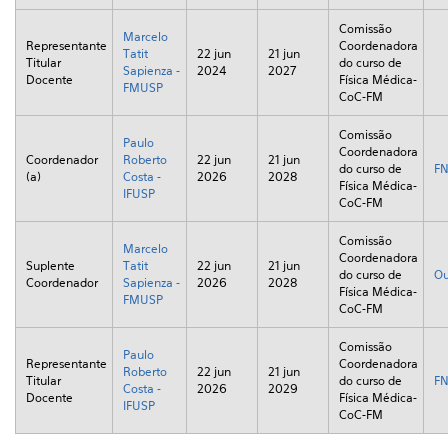
Comissão
Marcelo
Representante
Coordenadora
Tatit
22 jun
21 jun
Titular
do curso de
Sapienza -
2024
2027
Docente
Física Médica-
FMUSP
CoC-FM
Comissão
Paulo
Coordenadora
Coordenador
Roberto
22 jun
21 jun
do curso de
F
(a)
Costa -
2026
2028
Física Médica-
IFUSP
CoC-FM
Comissão
Marcelo
Coordenadora
Suplente
Tatit
22 jun
21 jun
do curso de
Ou
Coordenador
Sapienza -
2026
2028
Física Médica-
FMUSP
CoC-FM
Comissão
Paulo
Representante
Coordenadora
Roberto
22 jun
21 jun
Titular
do curso de
F
Costa -
2026
2029
Docente
Física Médica-
IFUSP
CoC-FM