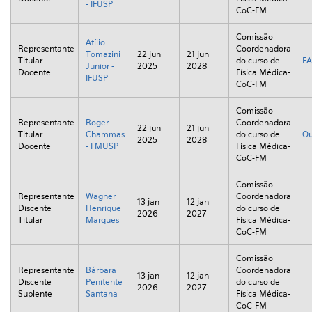
- IFUSP
CoC-FM
Comissão
Atílio
Representante
Coordenadora
Tomazini
22 jun
21 jun
Titular
do curso de
FA
Junior -
2025
2028
Docente
Física Médica-
IFUSP
CoC-FM
Comissão
Representante
Roger
Coordenadora
22 jun
21 jun
Titular
Chammas
do curso de
Ou
2025
2028
Docente
- FMUSP
Física Médica-
CoC-FM
Comissão
Representante
Wagner
Coordenadora
13 jan
12 jan
Discente
Henrique
do curso de
2026
2027
Titular
Marques
Física Médica-
CoC-FM
Comissão
Representante
Bárbara
Coordenadora
13 jan
12 jan
Discente
Penitente
do curso de
2026
2027
Suplente
Santana
Física Médica-
CoC-FM