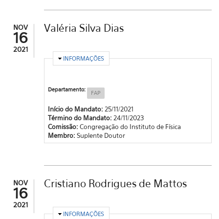
Valéria Silva Dias
NOV
16
2021
OCULTAR
INFORMAÇÕES
Departamento:
FAP
Início do Mandato:
25/11/2021
Término do Mandato:
24/11/2023
Comissão:
Congregação do Instituto de Física
Membro:
Suplente Doutor
Cristiano Rodrigues de Mattos
NOV
16
2021
OCULTAR
INFORMAÇÕES