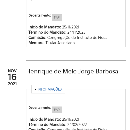
Departamento:
FAP
Início do Mandato:
25/11/2021
Término do Mandato:
24/11/2023
Comissão:
Congregação do Instituto de Física
Membro:
Titular Associado
Henrique de Melo Jorge Barbosa
NOV
16
2021
OCULTAR
INFORMAÇÕES
Departamento:
FAP
Início do Mandato:
25/11/2021
Término do Mandato:
24/02/2022
Comissão:
Congregação do Instituto de Física