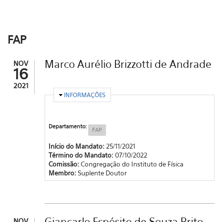
FAP
Marco Aurélio Brizzotti de Andrade
NOV
16
2021
OCULTAR
INFORMAÇÕES
Departamento:
FAP
Início do Mandato:
25/11/2021
Término do Mandato:
07/10/2022
Comissão:
Congregação do Instituto de Física
Membro:
Suplente Doutor
Giancarlo Espósito de Souza Brito
NOV