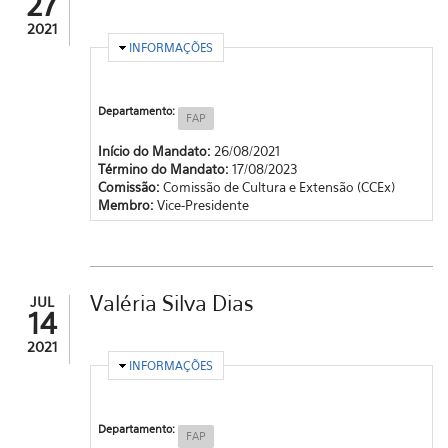
27
2021
OCULTAR
INFORMAÇÕES
Departamento:
FAP
Início do Mandato:
26/08/2021
Término do Mandato:
17/08/2023
Comissão:
Comissão de Cultura e Extensão (CCEx)
Membro:
Vice-Presidente
Valéria Silva Dias
JUL
14
2021
OCULTAR
INFORMAÇÕES
Departamento:
FAP