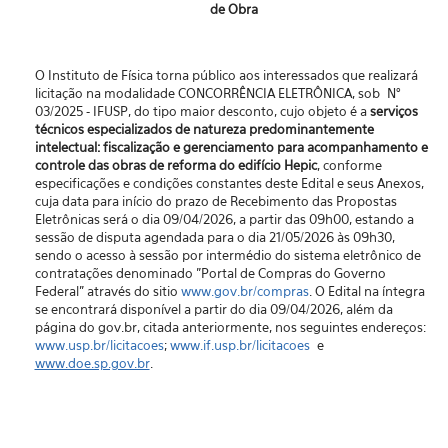
de Obra
O Instituto de Física torna público aos interessados que realizará
licitação na modalidade CONCORRÊNCIA ELETRÔNICA, sob N°
03/2025 - IFUSP, do tipo maior desconto, cujo objeto é a
serviços
técnicos especializados de natureza predominantemente
intelectual: fiscalização e gerenciamento para acompanhamento e
controle das obras de reforma do edifício Hepic
, conforme
especificações e condições constantes deste Edital e seus Anexos,
cuja data para início do prazo de Recebimento das Propostas
Eletrônicas será o dia 09/04/2026, a partir das 09h00, estando a
sessão de disputa agendada para o dia 21/05/2026 às 09h30,
sendo o acesso à sessão por intermédio do sistema eletrônico de
contratações denominado "Portal de Compras do Governo
Federal” através do sitio
www.gov.br/compras
. O Edital na íntegra
se encontrará disponível a partir do dia 09/04/2026, além da
página do gov.br, citada anteriormente, nos seguintes endereços:
www.usp.br/licitacoes
;
www.if.usp.br/licitacoes
e
www.doe.sp.gov.br
.