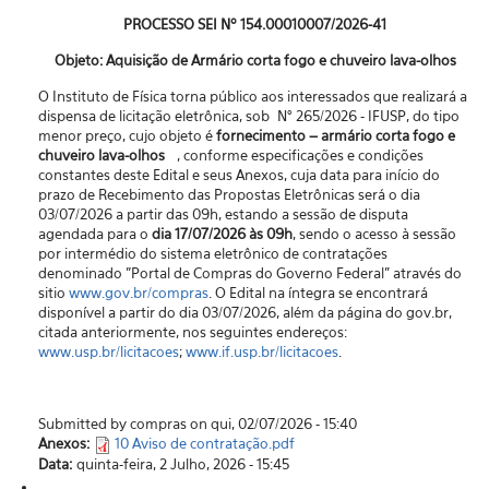
PROCESSO SEI Nº 154.00010007/2026-41
Objeto: Aquisição de Armário corta fogo e chuveiro lava-olhos
O Instituto de Física torna público aos interessados que realizará a
dispensa de licitação eletrônica, sob N° 265/2026 - IFUSP, do tipo
menor preço, cujo objeto é
fornecimento – armário corta fogo e
chuveiro lava-olhos
, conforme especificações e condições
constantes deste Edital e seus Anexos, cuja data para início do
prazo de Recebimento das Propostas Eletrônicas será o dia
03/07/2026 a partir das 09h, estando a sessão de disputa
agendada para o
dia 17/07/2026 às 09h
, sendo o acesso à sessão
por intermédio do sistema eletrônico de contratações
denominado "Portal de Compras do Governo Federal” através do
sitio
www.gov.br/compras
. O Edital na íntegra se encontrará
disponível a partir do dia 03/07/2026, além da página do gov.br,
citada anteriormente, nos seguintes endereços:
www.usp.br/licitacoes
;
www.if.usp.br/licitacoes
.
Submitted by compras on qui, 02/07/2026 - 15:40
Anexos:
10 Aviso de contratação.pdf
Data:
quinta-feira, 2 Julho, 2026 - 15:45