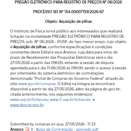
PREGÃO ELETRÔNICO PARA REGISTRO DE PREÇOS N° 06/2026
PROCESSO SEI Nº
154.00007159/2026-67
Objeto: Aquisição de
pilhas
O Instituto de Física torna público aos interessados que realizará
licitação na modalidade PREGÃO ELETRÔNICO PARA REGISTRO DE
PREÇOS, sob N° 06/2026 - IFUSP, do tipo menor preço, cujo objeto
é
Aquisição de
pilhas
, conforme especificações e condições
constantes deste Edital e seus Anexos, cuja data para início do
prazo de Recebimento das Propostas Eletrônicas será o dia
27/05/2026 a partir das 09h00, estando a sessão de disputa
agendada para o dia 11/06/2026 às 09h00, sendo o acesso à sessão
por intermédio do sistema eletrônico de contratações
denominado "Portal de Compras do Governo Federal” através do
sitio
www.gov.br/compras
. O Edital na íntegra se encontrará
disponível a partir do dia 27/05/2026, além da página do gov.br,
citada anteriormente, nos seguintes endereços:
www.usp.br/licitacoes
;
www.if.usp.br/licitacoes
e
www.doe.sp.gov.br
.
Submitted by compras on qua, 27/05/2026 - 11:33
Anexos:
8 - Aviso de Contratação - assinado.pdf