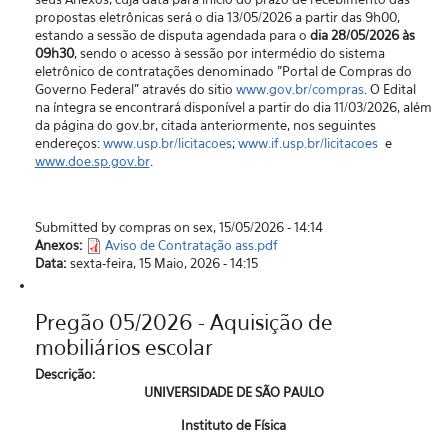
propostas eletrônicas será o dia 13/05/2026 a partir das 9h00,
estando a sessão de disputa agendada para o
dia 28/05/2026 às
09h30
, sendo o acesso à sessão por intermédio do sistema
eletrônico de contratações denominado "Portal de Compras do
Governo Federal” através do sitio
www.gov.br/compras
. O Edital
na íntegra se encontrará disponível a partir do dia 11/03/2026, além
da página do gov.br, citada anteriormente, nos seguintes
endereços:
www.usp.br/licitacoes
;
www.if.usp.br/licitacoes
e
www.doe.sp.gov.br
.
Submitted by compras on sex, 15/05/2026 - 14:14
Anexos:
Aviso de Contratação ass.pdf
Data:
sexta-feira, 15 Maio, 2026 - 14:15
Pregão 05/2026 - Aquisição de
mobiliários escolar
Descrição:
UNIVERSIDADE DE SÃO PAULO
Instituto de Física