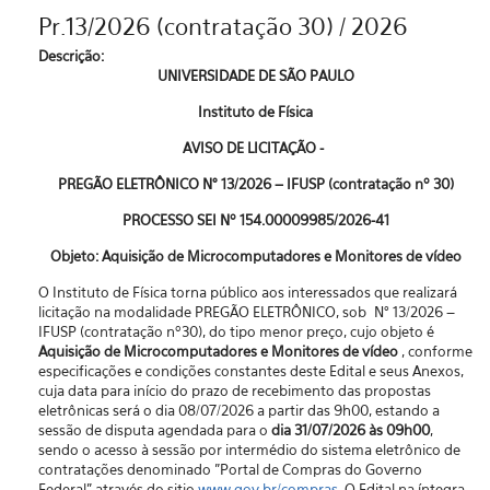
Pr.13/2026 (contratação 30) / 2026
Descrição:
UNIVERSIDADE DE SÃO PAULO
Instituto de Física
AVISO DE LICITAÇÃO -
PREGÃO ELETRÔNICO N° 13/2026 – IFUSP (contratação nº 30)
PROCESSO SEI Nº 154.00009985/2026-41
Objeto: Aquisição de Microcomputadores e Monitores de vídeo
O Instituto de Física torna público aos interessados que realizará
licitação na modalidade PREGÃO ELETRÔNICO, sob N° 13/2026 –
IFUSP (contratação nº30), do tipo menor preço, cujo objeto é
Aquisição de Microcomputadores e Monitores de vídeo
, conforme
especificações e condições constantes deste Edital e seus Anexos,
cuja data para início do prazo de recebimento das propostas
eletrônicas será o dia 08/07/2026 a partir das 9h00, estando a
sessão de disputa agendada para o
dia 31/07/2026 às 09h00
,
sendo o acesso à sessão por intermédio do sistema eletrônico de
contratações denominado "Portal de Compras do Governo
Federal” através do sitio
www.gov.br/compras
. O Edital na íntegra