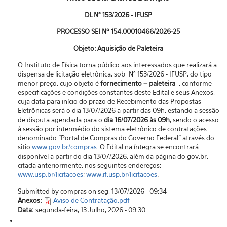
DL N° 153/2026 - IFUSP
PROCESSO SEI Nº 154.00010466/2026-25
Objeto: Aquisição de Paleteira
O Instituto de Física torna público aos interessados que realizará a
dispensa de licitação eletrônica, sob N° 153/2026 - IFUSP, do tipo
menor preço, cujo objeto é
fornecimento – paleteira
, conforme
especificações e condições constantes deste Edital e seus Anexos,
cuja data para início do prazo de Recebimento das Propostas
Eletrônicas será o dia 13/07/2026 a partir das 09h, estando a sessão
de disputa agendada para o
dia 16/07/2026 às 09h
, sendo o acesso
à sessão por intermédio do sistema eletrônico de contratações
denominado "Portal de Compras do Governo Federal” através do
sitio
www.gov.br/compras
. O Edital na íntegra se encontrará
disponível a partir do dia 13/07/2026, além da página do gov.br,
citada anteriormente, nos seguintes endereços:
www.usp.br/licitacoes
;
www.if.usp.br/licitacoes
.
Submitted by compras on seg, 13/07/2026 - 09:34
Anexos:
Aviso de Contratação.pdf
Data:
segunda-feira, 13 Julho, 2026 - 09:30