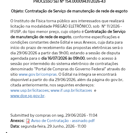
PROCESSO SEI Nº 154.00009431/2026-43
Objeto: Contratação de Serviço de manutenção de rede de esgoto
O Instituto de Física torna público aos interessados que realizará
licitação na modalidade PREGÃO ELETRÔNICO, sob N° 11/2026 -
IFUSP, do tipo menor preço, cujo objeto é
Contratação de Serviço
de manutenção de rede de esgoto
, conforme especificações e
condições constantes deste Edital e seus Anexos, cuja data para
início do prazo de recebimento das propostas eletrônicas será o
dia 29/06/2026 a partir das 9h00, estando a sessão de disputa
agendada para o
dia 16/07/2026 às 09h00
, sendo o acesso à
sessão por intermédio do sistema eletrônico de contratações
denominado "Portal de Compras do Governo Federal” através do
sitio
www.gov.br/compras
. O Edital na íntegra se encontrará
disponível a partir do dia 29/06/2026, além da página do gov.br,
citada anteriormente, nos seguintes endereços:
www.usp.br/licitacoes
;
www.if.usp.br/licitacoes
e
www.doe.sp.gov.br
.
Submitted by compras on seg, 29/06/2026 - 11:04
Anexos:
Aviso de Contratação - assinado.pdf
Data:
segunda-feira, 29 Junho, 2026 - 11:00