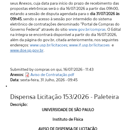
seus Anexos, cuja data para início do prazo de recebimento das
propostas eletrônicas será o dia 16/07/2026 a partir das 09h00,
estando a sessão de disputa agendada para o
dia 31/07/2026 às
09h45
, sendo o acesso à sessão por intermédio do sistema
eletrônico de contratações denominado "Portal de Compras do
Governo Federal” através do sitio
www.gov.br/compras
. O Edital
na íntegra se encontrará disponível a partir do dia 16/07/2026,
além da página do gov.br, citada anteriormente, nos seguintes
endereços:
www.usp.br/licitacoes
;
www.if.usp.br/licitacoes
e
www.doe.sp.gov.br
.
Submitted by compras on qui, 16/07/2026 - 11:43
Anexos:
Aviso de Contratação.pdf
Data:
sexta-feira, 31 Julho, 2026 - 09:45
Dispensa Licitação 153/2026 - Paleteira
Descrição:
UNIVERSIDADE DE SÃO PAULO
Instituto de Física
AVISO DE DISPENSA DE LICITAÇÃO