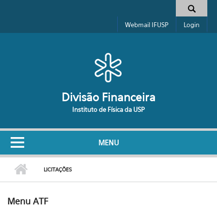
Pular para o conteúdo principal
Formulário de busca
Webmail IFUSP
Login
Divisão Financeira
Instituto de Física da USP
MENU
LICITAÇÕES
Menu ATF