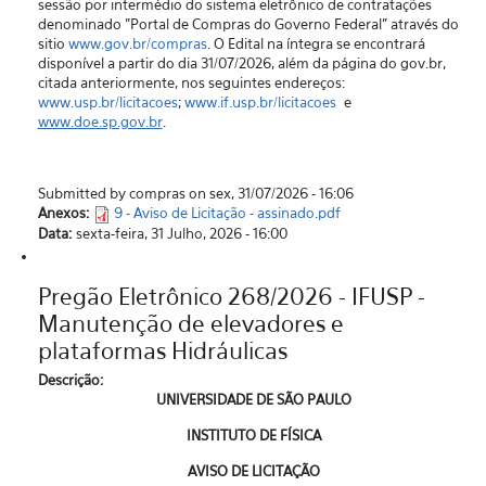
sessão por intermédio do sistema eletrônico de contratações
denominado "Portal de Compras do Governo Federal” através do
sitio
www.gov.br/compras
. O Edital na íntegra se encontrará
disponível a partir do dia 31/07/2026, além da página do gov.br,
citada anteriormente, nos seguintes endereços:
www.usp.br/licitacoes
;
www.if.usp.br/licitacoes
e
www.doe.sp.gov.br
.
Submitted by compras on sex, 31/07/2026 - 16:06
Anexos:
9 - Aviso de Licitação - assinado.pdf
Data:
sexta-feira, 31 Julho, 2026 - 16:00
Pregão Eletrônico 268/2026 - IFUSP -
Manutenção de elevadores e
plataformas Hidráulicas
Descrição:
UNIVERSIDADE DE SÃO PAULO
INSTITUTO DE FÍSICA
AVISO DE LICITAÇÃO