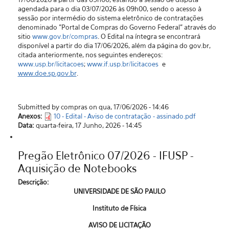
agendada para o dia 03/07/2026 às 09h00, sendo o acesso à
sessão por intermédio do sistema eletrônico de contratações
denominado "Portal de Compras do Governo Federal” através do
sitio
www.gov.br/compras
. O Edital na íntegra se encontrará
disponível a partir do dia 17/06/2026, além da página do gov.br,
citada anteriormente, nos seguintes endereços:
www.usp.br/licitacoes
;
www.if.usp.br/licitacoes
e
www.doe.sp.gov.br
.
Submitted by compras on qua, 17/06/2026 - 14:46
Anexos:
10 - Edital - Aviso de contratação - assinado.pdf
Data:
quarta-feira, 17 Junho, 2026 - 14:45
Pregão Eletrônico 07/2026 - IFUSP -
Aquisição de Notebooks
Descrição:
UNIVERSIDADE DE SÃO PAULO
Instituto de Física
AVISO DE LICITAÇÃO