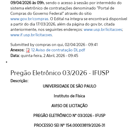
09/04/2026 às 09h
, sendo o acesso à sessão por intermédio do
sistema eletrônico de contratações denominado "Portal de
Compras do Governo Federal” através do sitio
www.gov.br/compras
. O Edital na íntegra se encontrará disponível
a partir do dia 17/03/2026, além da página do gov.br, citada
anteriormente, nos seguintes endereços:
www.usp.br/licitacoes
;
www.if.usp.br/licitacoes
.
Submitted by compras on qui, 02/04/2026 - 09:41
Anexos:
12 Aviso de contratação DL.pdf
Data:
quinta-feira, 2 Abril, 2026 - 09:45
Pregão Eletrônico 03/2026 - IFUSP
Descrição:
UNIVERSIDADE DE SÃO PAULO
Instituto de Física
AVISO DE LICITAÇÃO
PREGÃO ELETRÔNICO N° 03/2026 - IFUSP
PROCESSO SEI Nº 154.00003819/2026-31