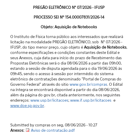
PREGÃO ELETRÔNICO N° 07/2026 - IFUSP
PROCESSO SEI Nº 154.00007831/2026-14
Objeto: Aquisição de Notebooks
O Instituto de Física torna público aos interessados que realizará
licitação na modalidade PREGÃO ELETRÔNICO, sob N° 07/2026 -
IFUSP, do tipo menor preço, cujo objeto é
Aquisição de Notebooks
,
conforme especificações e condições constantes deste Edital e
seus Anexos, cuja data para início do prazo de Recebimento das
Propostas Eletrônicas será o dia 08/06/2026 a partir das 09h00,
estando a sessão de disputa agendada para o dia 19/06/2026 às
09h45, sendo o acesso à sessão por intermédio do sistema
eletrônico de contratações denominado "Portal de Compras do
Governo Federal” através do sitio
www.gov.br/compras
. O Edital
na íntegra se encontrará disponível a partir do dia 08/06/2026,
além da página do gov.br, citada anteriormente, nos seguintes
endereços:
www.usp.br/licitacoes
;
www.if.usp.br/licitacoes
e
www.doe.sp.gov.br
.
Submitted by compras on seg, 08/06/2026 - 10:27
Anexos:
Aviso de contratação.pdf