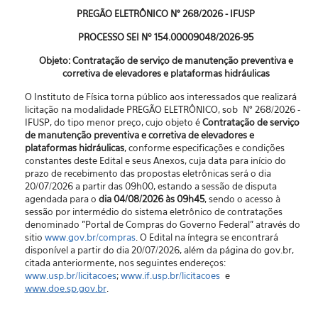
PREGÃO ELETRÔNICO N° 268/2026 - IFUSP
PROCESSO SEI Nº 154.00009048/2026-95
Objeto: Contratação de serviço de manutenção preventiva e
corretiva de elevadores e plataformas hidráulicas
O Instituto de Física torna público aos interessados que realizará
licitação na modalidade PREGÃO ELETRÔNICO, sob N° 268/2026 -
IFUSP, do tipo menor preço, cujo objeto é
Contratação de serviço
de manutenção preventiva e corretiva de elevadores e
plataformas hidráulicas
, conforme especificações e condições
constantes deste Edital e seus Anexos, cuja data para início do
prazo de recebimento das propostas eletrônicas será o dia
20/07/2026 a partir das 09h00, estando a sessão de disputa
agendada para o
dia 04/08/2026 às 09h45
, sendo o acesso à
sessão por intermédio do sistema eletrônico de contratações
denominado "Portal de Compras do Governo Federal” através do
sitio
www.gov.br/compras
. O Edital na íntegra se encontrará
disponível a partir do dia 20/07/2026, além da página do gov.br,
citada anteriormente, nos seguintes endereços:
www.usp.br/licitacoes
;
www.if.usp.br/licitacoes
e
www.doe.sp.gov.br
.