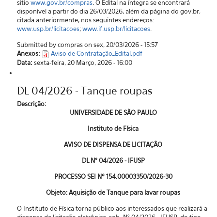
sitio
www.gov.br/compras
. O Edital na íntegra se encontrará
disponível a partir do dia 26/03/2026, além da página do gov.br,
citada anteriormente, nos seguintes endereços:
www.usp.br/licitacoes
;
www.if.usp.br/licitacoes
.
Submitted by compras on sex, 20/03/2026 - 15:57
Anexos:
Aviso de Contratação_Edital.pdf
Data:
sexta-feira, 20 Março, 2026 - 16:00
DL 04/2026 - Tanque roupas
Descrição:
UNIVERSIDADE DE SÃO PAULO
Instituto de Física
AVISO DE DISPENSA DE LICITAÇÃO
DL N° 04/2026 - IFUSP
PROCESSO SEI Nº 154.00003350/2026-30
Objeto: Aquisição de Tanque para lavar roupas
O Instituto de Física torna público aos interessados que realizará a
dispensa de licitação eletrônica, sob N° 04/2026 - IFUSP, do tipo