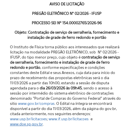
AVISO DE LICITAÇÃO
PREGÃO ELETRÔNICO N° 02/2026 - IFUSP
PROCESSO SEI Nº 154.00002765/2026-96
Objeto: Contratação de serviço de serralheria, fornecimento e
instalação de grade de ferro redondo e portão
O Instituto de Física torna público aos interessados que realizará
licitação na modalidade PREGÃO ELETRÔNICO, sob N° 02/2026 -
IFUSP, do tipo menor preço, cujo objeto é
contratação de serviço
de serralheria, fornecimento e instalação de grade de ferro
redondo e portão
, conforme especificações e condições
constantes deste Edital e seus Anexos, cuja data para início do
prazo de recebimento das propostas eletrônicas será o dia
11/03/2026 a partir das 10h00, estando a sessão de disputa
agendada para o
dia 26/03/2026 às 09h45
, sendo o acesso à
sessão por intermédio do sistema eletrônico de contratações
denominado "Portal de Compras do Governo Federal” através do
sitio
www.gov.br/compras
. O Edital na íntegra se encontrará
disponível a partir do dia 11/03/2026, além da página do gov.br,
citada anteriormente, nos seguintes endereços:
www.usp.br/licitacoes
;
www.if.usp.br/licitacoes
e
www.doe.sp.gov.br
.