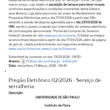
menor preço, cujo objeto é
aquisição de tanque para lavar roupas
,
conforme especificações e condições constantes deste Edital e
seus Anexos, cuja data para início do prazo de Recebimento das
Propostas Eletrônicas será o dia 17/03/2026 a partir das 09h,
estando a sessão de disputa agendada para o
dia 23/03/2026 às
09h
, sendo o acesso à sessão por intermédio do sistema eletrônico
de contratações denominado "Portal de Compras do Governo
Federal” através do sitio
www.gov.br/compras
. O Edital na íntegra
se encontrará disponível a partir do dia 17/03/2026, além da página
do gov.br, citada anteriormente, nos seguintes endereços:
www.usp.br/licitacoes
;
www.if.usp.br/licitacoes
.
Submitted by compras on sex, 13/03/2026 - 09:50
Anexos:
10 Aviso de contratação - Edital.pdf
Data:
sexta-feira, 13 Março, 2026 - 09:45
Pregão Eletrônico 02/2026 - Serviço de
serralheria
Descrição:
UNIVERSIDADE DE SÃO PAULO
Instituto de Física