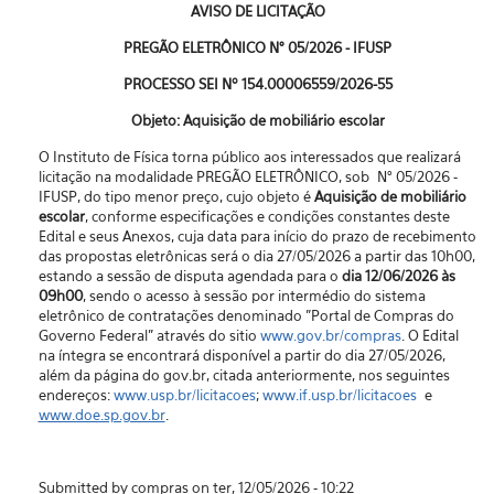
AVISO DE LICITAÇÃO
PREGÃO ELETRÔNICO N° 05/2026 - IFUSP
PROCESSO SEI Nº 154.00006559/2026-55
Objeto: Aquisição de mobiliário escolar
O Instituto de Física torna público aos interessados que realizará
licitação na modalidade PREGÃO ELETRÔNICO, sob N° 05/2026 -
IFUSP, do tipo menor preço, cujo objeto é
Aquisição de mobiliário
escolar
, conforme especificações e condições constantes deste
Edital e seus Anexos, cuja data para início do prazo de recebimento
das propostas eletrônicas será o dia 27/05/2026 a partir das 10h00,
estando a sessão de disputa agendada para o
dia 12/06/2026 às
09h00
, sendo o acesso à sessão por intermédio do sistema
eletrônico de contratações denominado "Portal de Compras do
Governo Federal” através do sitio
www.gov.br/compras
. O Edital
na íntegra se encontrará disponível a partir do dia 27/05/2026,
além da página do gov.br, citada anteriormente, nos seguintes
endereços:
www.usp.br/licitacoes
;
www.if.usp.br/licitacoes
e
www.doe.sp.gov.br
.
Submitted by compras on ter, 12/05/2026 - 10:22