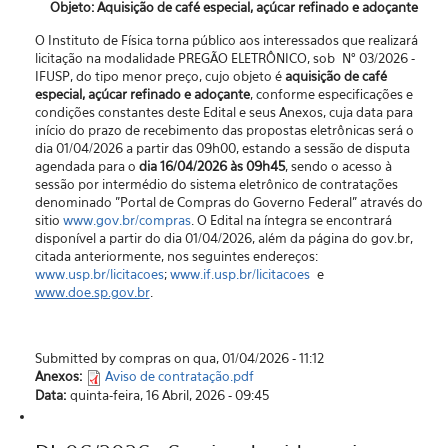
Objeto: Aquisição de café especial, açúcar refinado e adoçante
O Instituto de Física torna público aos interessados que realizará
licitação na modalidade PREGÃO ELETRÔNICO, sob N° 03/2026 -
IFUSP, do tipo menor preço, cujo objeto é
aquisição de café
especial, açúcar refinado e adoçante
, conforme especificações e
condições constantes deste Edital e seus Anexos, cuja data para
início do prazo de recebimento das propostas eletrônicas será o
dia 01/04/2026 a partir das 09h00, estando a sessão de disputa
agendada para o
dia 16/04/2026 às 09h45
, sendo o acesso à
sessão por intermédio do sistema eletrônico de contratações
denominado "Portal de Compras do Governo Federal” através do
sitio
www.gov.br/compras
. O Edital na íntegra se encontrará
disponível a partir do dia 01/04/2026, além da página do gov.br,
citada anteriormente, nos seguintes endereços:
www.usp.br/licitacoes
;
www.if.usp.br/licitacoes
e
www.doe.sp.gov.br
.
Submitted by compras on qua, 01/04/2026 - 11:12
Anexos:
Aviso de contratação.pdf
Data:
quinta-feira, 16 Abril, 2026 - 09:45