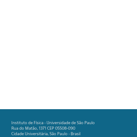
Instituto de Física - Universidade de São Paulo
Rua do Matão, 1371 CEP 05508-090
Cidade Universitária, São Paulo - Brasil