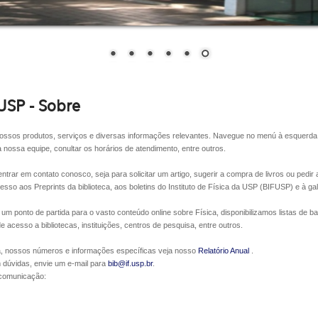
USP - Sobre
ossos produtos, serviços e diversas informações relevantes. Navegue no menú à esquerda 
 nossa equipe, conultar os horários de atendimento, entre outros.
trar em contato conosco, seja para solicitar um artigo, sugerir a compra de livros ou pedi
esso aos Preprints da biblioteca, aos boletins do Instituto de Física da USP (BIFUSP) e à ga
 um ponto de partida para o vasto conteúdo online sobre Física, disponibilizamos listas de b
 de acesso a bibliotecas, instituições, centros de pesquisa, entre outros.
ca, nossos números e informações específicas veja nosso
Relatório Anual
.
 dúvidas, envie um e-mail para
bib@if.usp.br
.
 comunicação: