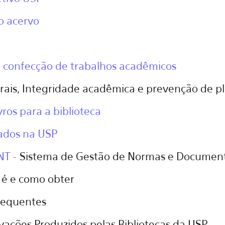
o acervo
 confecção de trabalhos acadêmicos
orais, Integridade acadêmica e prevenção de p
vros para a biblioteca
ados na USP
NT -
Sistema de Gestão de Normas e Document
 é e como obter
requentes
vações Produzidos pelas Bibliotecas da USP