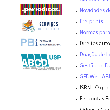
Novidades d
Pré-prints
Normas para
Direitos aut
Doação de li
Gestão de D
GEDWeb AB
ISBN - O que
Perguntas F
Vídeos e Gra