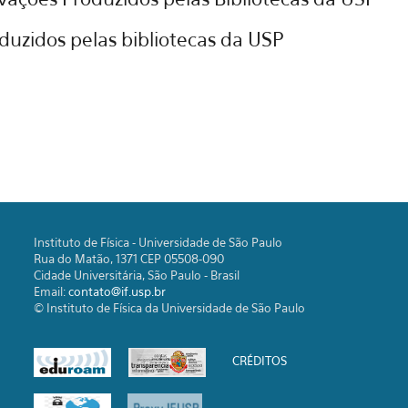
oduzidos pelas bibliotecas da USP
Instituto de Física - Universidade de São Paulo
Rua do Matão, 1371 CEP 05508-090
Cidade Universitária, São Paulo - Brasil
Email:
contato@if.usp.br
© Instituto de Física da Universidade de São Paulo
CRÉDITOS