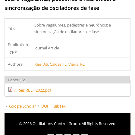
sincronização de osciladores de fase
Sobre vagalumes, pedestres e neurônios: a
Title
sincronização de osciladores de fase
Publication
Journal Article
Type
Authors
Reis, AS
,
Caldas, IL
,
Viana, RL
Paper File
7. Reis RBEF 2022.pdf
Google Scholar
DOI
BibTex
© 2026 Oscillations Control Group. All Rights Reserved.