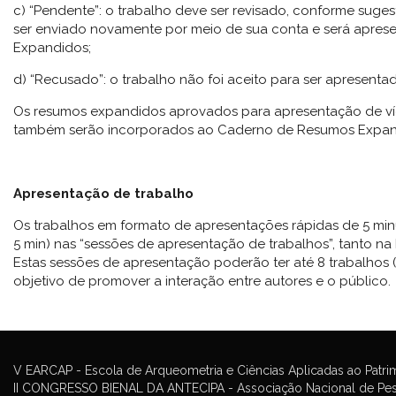
c) “Pendente”: o trabalho deve ser revisado, conforme sugest
ser enviado novamente por meio de sua conta e será apre
Expandidos;
d) “Recusado”: o trabalho não foi aceito para ser apresenta
Os resumos expandidos aprovados para apresentação de ví
também serão incorporados ao Caderno de Resumos Expan
Apresentação de trabalho
Os trabalhos em formato de apresentações rápidas de 5 min
5 min) nas “sessões de apresentação de trabalhos”, tanto 
Estas sessões de apresentação poderão ter até 8 trabalhos 
objetivo de promover a interação entre autores e o público.
V EARCAP - Escola de Arqueometria e Ciências Aplicadas ao Patri
II CONGRESSO BIENAL DA ANTECIPA - Associação Nacional de Pesq