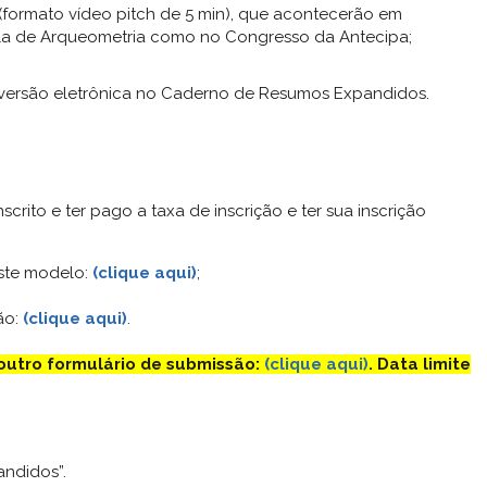
(formato vídeo pitch de 5 min), que acontecerão em
ola de Arqueometria como no Congresso da Antecipa;
versão eletrônica no Caderno de Resumos Expandidos.
crito e ter pago a taxa de inscrição e ter sua inscrição
este modelo:
(clique aqui)
;
ão:
(clique aqui)
.
 outro formulário de submissão:
(clique aqui)
. Data limite
andidos”.