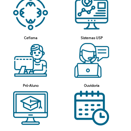
Cefisma
Sistemas USP
Pró-Aluno
Ouvidoria