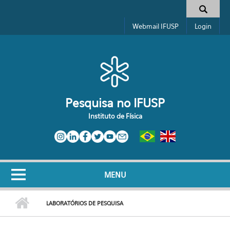
Pular para o conteúdo principal
Toggle high contrast
Formulário de busca
Webmail IFUSP
Login
Pesquisa no IFUSP
Instituto de Física
MENU
LABORATÓRIOS DE PESQUISA