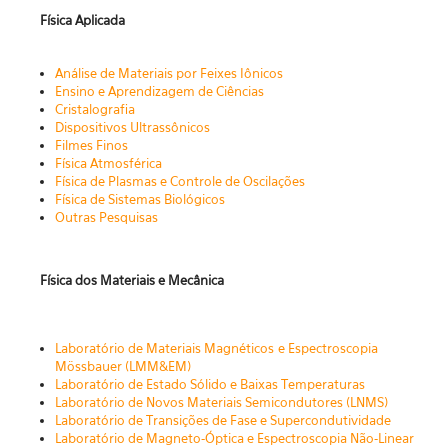
Física Aplicada
Aná
lise de Materiais por Feixes Iônicos
Ensino e Aprendizagem de Ciências
Cristalogra
fia
Dispositivos
Ultrassônicos
Filmes Finos
Física Atmosférica
Física
de Plasmas e Controle de Oscilações
Física de Sistemas Biológ
icos
Outras Pesquisas
Física dos Materiais e Mecânica
Laboratório de Materiais Magnéticos
e Espectroscopia
Mössbauer (LMM&EM)
Laboratório de Estado Sólido e Baixas Temperaturas
Laboratório de Novos Materiais Semicondutores (LNMS)
Laboratório de Transições de Fase e Supercondutividade
Laboratório de M
agneto-Óptica e Espectroscopia Não-Linear