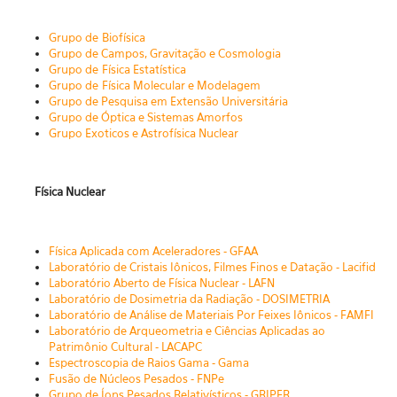
Grupo de Biofísica
Grupo de Campos, Gravitação e Cosmologia
Grupo de
Física Estatística
Grupo de
Física Molecular e Modelagem
Grupo de Pesquisa em Extensão Universitária
Grupo de Óptica e Sistemas Amorfos
Grupo Exoticos e Astrofísica Nuclear
Física Nuclear
Física Aplicada com Aceleradores - GFAA
La
boratório de Cristais Iônicos, Filmes Finos e Datação - Lacifid
Laboratório Aberto de Física Nuclear - LAFN
Laboratório de Dosimetria da Radiação - DOSIMETRIA
L
aboratório de Análise de Materiais Por Feixes Iônicos - FAMFI
Laboratório de Arqueometria e Ciências Aplicadas ao 
Patrimônio Cultural - LACAPC
Espectroscopia de Raios Gama - Gama
Fusão de Núcleos Pesados - FNPe
Gr
upo de Íons Pesados Relativísticos - GRIPER