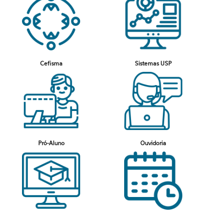
Cefisma
Sistemas USP
Pró-Aluno
Ouvidoria