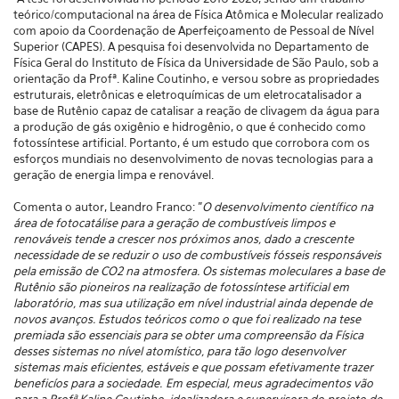
teórico/computacional na área de Física Atômica e Molecular realizado
com apoio da Coordenação de Aperfeiçoamento de Pessoal de Nível
Superior (CAPES). A pesquisa foi desenvolvida no Departamento de
Física Geral do Instituto de Física da Universidade de São Paulo, sob a
orientação da Profª. Kaline Coutinho, e
versou sobre as propriedades
estruturais, eletrônicas e eletroquímicas de um eletrocatalisador a
base de Rutênio capaz de catalisar a reação de clivagem da água para
a produção de gás oxigênio e hidrogênio, o que é conhecido como
fotossíntese artificial. Portanto, é um estudo que corrobora com os
esforços mundiais no desenvolvimento de novas tecnologias para a
geração de energia limpa e renovável.
Comenta o autor, Leandro Franco: "
O desenvolvimento científico na
área de fotocatálise para a geração de combustíveis limpos e
renováveis tende a crescer nos próximos anos, dado a crescente
necessidade de se reduzir o uso de combustíveis fósseis responsáveis
pela emissão de CO2 na atmosfera. Os sistemas moleculares a base de
Rutênio são pioneiros na realização de fotossíntese artificial em
laboratório, mas sua utilização em nível industrial ainda depende de
novos avanços. Estudos teóricos como o que foi realizado na tese
premiada são essenciais para se obter uma compreensão da Física
desses sistemas no nível atomístico, para tão logo desenvolver
sistemas mais eficientes, estáveis e que possam efetivamente trazer
beneficíos para a sociedade.
Em especial, meus agradecimentos vão