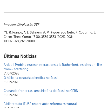
Imagem: Divulgação SBF
**L. R. Franco, A. L. Sehnem, A. M. Figueiredo Neto, K. Coutinho, J.
Chem. Theo. Comp. 17 (6), 3539-3553 (2021). DOI:
10.1021/acs.jctc.1c00116.
Últimas Notícias
Artigo | Probing nuclear interactions à la Rutherford: insights on 4He
from α scattering
31/07/2026
O hélio na pesquisa científica no Brasil
31/07/2026
Cruzando fronteiras: uma história do Brasil no CERN
31/07/2026
Biblioteca do IFUSP reabre após reforma estrutural