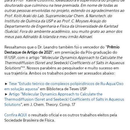
para a Profª Kaline Coutinho, idealizadora e supervisora do projeto de
doutorado que culminou na tese premiada. Em nome de todas as
outras pessoas envolvidas no projeto, estendo os agradecimentos ao
Prof. Koiti Araki do Lab. Supramolecular Chem. & Nanotech. do
Instituto de Química da USP e ao Prof. C. Moyses Araujo do
Departamento de Engenharia e Física da Universidade de Karlstad
(Suécia). Fora do ambiente acadêmico, sou muito grato ao amor dos
meus pais Adinaldo & Iolanda e meu irmão Adinael.
Ressaltamos que o Dr. Leandro também foi o vencedor do "
Prêmio
Destaque de Artigo de 2021
", em premiação da Pós-graduação do
IF/USP, com o artigo “
Molecular Dynamics Approach to Calculate the
Thermodiffusion (Soret and Seebeck) Coefficients of Salts in Aqueous
Solutions
”**. Nossos parabéns ao pesquisador e muito sucesso em
sua trajetória. Ambos os trabalhos podem ser acessados abaixo:
►
Tese "Estudo teórico de complexos polipiridínicos de Ru-Aqua/Oxo
em solução aquosa"
em Biblioteca de Teses USP
►
Artigo "Molecular Dynamics Approach to Calculate the
Thermodiffusion (Soret and Seebeck) Coefficients of Salts in Aqueous
Solutions
”, em J. Chem. Theory. Comp. 17
Confira AQUI
o resultado oficial e os outros trabalhos eleitos pela
Sociedade Brasileira de Física.