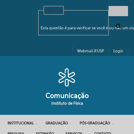
Pular para o conteúdo principal
CAPTCHA
Formulário de busca
Esta questão é para verificar se você é ou não um 
Webmail IFUSP
Login
Comunicação
Instituto de Física
INSTITUCIONAL
GRADUAÇÃO
PÓS-GRADUAÇÃO
PESQUISA
EXTENSÃO
SERVIÇOS
CONTATO