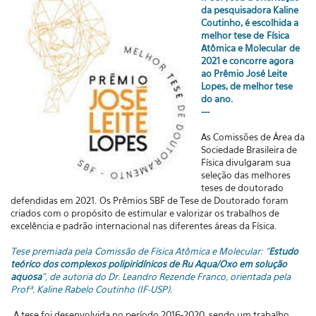
da pesquisadora Kaline
Coutinho, é escolhida a
melhor tese de
Física
Atômica e Molecular
de
2021 e concorre agora
ao Prêmio José Leite
Lopes, de melhor tese
do ano.
---
As Comissões de Área da
Sociedade Brasileira de
Física divulgaram sua
seleção das melhores
teses de doutorado
defendidas em 2021.
Os Prêmios SBF de Tese de Doutorado foram
criados com o propósito de estimular e valorizar os trabalhos de
excelência e padrão internacional nas diferentes áreas da Física.
Tese premiada pela
Comissão de Física Atômica e Molecular:
“
Estudo
teórico dos complexos polipiridínicos de Ru Aqua/Oxo em solução
aquosa
”, de a
utoria do Dr. Leandro Rezende Franco, orientada pela
Profª. Kaline Rabelo Coutinho (IF-USP).
A tese foi desenvolvida no período 2016-2020, sendo um trabalho