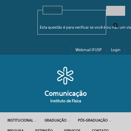
Pular para o conteúdo principal
CAPTCHA
Formulário de busca
Esta questão é para verificar se você é ou não um 
Webmail IFUSP
Login
Comunicação
Instituto de Física
INSTITUCIONAL
GRADUAÇÃO
PÓS-GRADUAÇÃO
PESQUISA
EXTENSÃO
SERVIÇOS
CONTATO