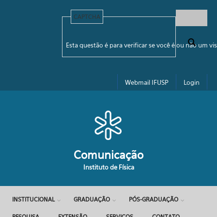
Pular para o conteúdo principal
CAPTCHA
Formulário de busca
Esta questão é para verificar se você é ou não um 
Webmail IFUSP
Login
Comunicação
Instituto de Física
INSTITUCIONAL
GRADUAÇÃO
PÓS-GRADUAÇÃO
PESQUISA
EXTENSÃO
SERVIÇOS
CONTATO