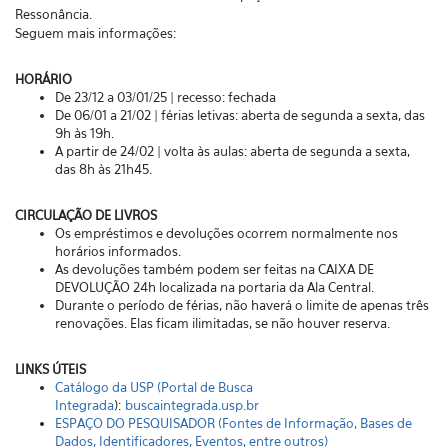
Ressonância.
Seguem mais informações:
HORÁRIO
De 23/12 a 03/01/25 | recesso: fechada
De 06/01 a 21/02 | férias letivas: aberta de segunda a sexta, das
9h às 19h.
A partir de 24/02 | volta às aulas: aberta de segunda a sexta,
das 8h às 21h45.
CIRCULAÇÃO DE LIVROS
Os empréstimos e devoluções ocorrem normalmente nos
horários informados.
As devoluções também podem ser feitas na CAIXA DE
DEVOLUÇÃO 24h localizada na portaria da Ala Central.
Durante o período de férias, não haverá o limite de apenas três
renovações. Elas ficam ilimitadas, se não houver reserva.
LINKS ÚTEIS
Catálogo da USP (Portal de Busca
Integrada
):
buscaintegrada.usp.br
ESPAÇO DO PESQUISADOR (Fontes de Informação, Bases de
Dados, Identificadores, Eventos, entre outros)