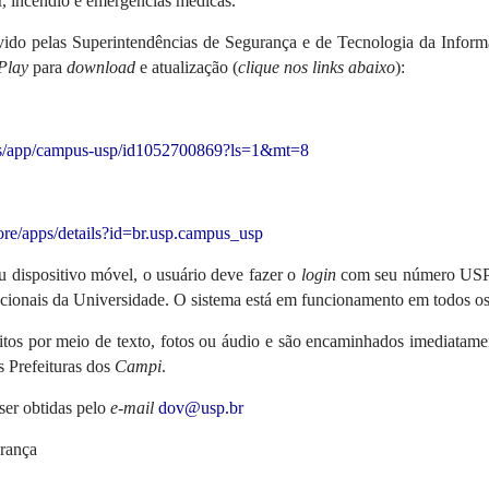
r, incêndio e emergências médicas.
lvido pelas Superintendências de Segurança e de Tecnologia da Informa
Play
para
download
e atualização (
clique nos links abaixo
):
m/us/app/campus-usp/id1052700869?ls=1&mt=8
tore/apps/details?id=br.usp.campus_usp
u dispositivo móvel, o usuário deve fazer o
login
com seu número USP,
tucionais da Universidade. O sistema está em funcionamento em todos o
eitos por meio de texto, fotos ou áudio e são encaminhados imediatame
s Prefeituras dos
Campi
.
er obtidas pelo
e-mail
dov@usp.br
rança