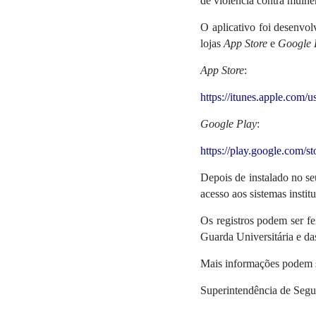
de violência contra mulhe
O aplicativo foi desenvo
lojas
App Store
e
Google 
App Store
:
https://itunes.apple.co
Google Play
:
https://play.google.com/s
Depois de instalado no se
acesso aos sistemas insti
Os registros podem ser f
Guarda Universitária e da
Mais informações podem s
Superintendência de Segu