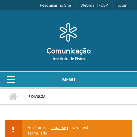
Pular para o conteúdo principal
Pesquisar no Site
Webmail IFUSP
Login
Comunicação
Instituto de Física
MENU
IF DIVULGA
Você precisa
logar-se
para ver este
formulário.
Mensagem de aviso