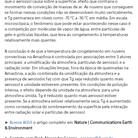
que o aerossol causa sobre a superfície, efeito que contraria o
movimento de convecção de massas de ar. As nuvens que conseguem
se formar nessas condições não se desenvolvem muito verticalmente,
e Tg permanece em níveis como -15 °C a -16 °C em média. Em escala
microscópica, o fenômeno que pode estar acontecendo nesse caso é
a competição por moléculas de vapor de água, entre partículas de
gelo e gotículas líquidas, que leva ao congelamento à temperaturas
relativamente mais quentes.
A conclusão é de que a temperatura de congelamento em nuvens
convectivas na Amazônia é controlada por associações entre 3 atores
principais: a umidificação da atmosfera, partículas de aerossol, e a
radiação solar. Em situações limpas, fora da época de queimadas na
Amazônia, a ação combinada da umidificação da atmosfera e a
presença de aerossóis faz com que Tg seja reduzido quanto mais
aerossol e umidade estiverem presentes. Em condições de poluição
intensa, o efeito depende da umidade na atmosfera: para uma
atmosfera úmida, Tg é reduzido quanto mais aerossol estiver
presente. Se a atmosfera estiver relativamente seca, Tg é aumentado
como consequência do sombreamento da superfície pela interação
entre radiação solar e partículas de aerossol.
►
Acesse AQUI
o artigo completo em
Nature | Communications Earth
& Environment