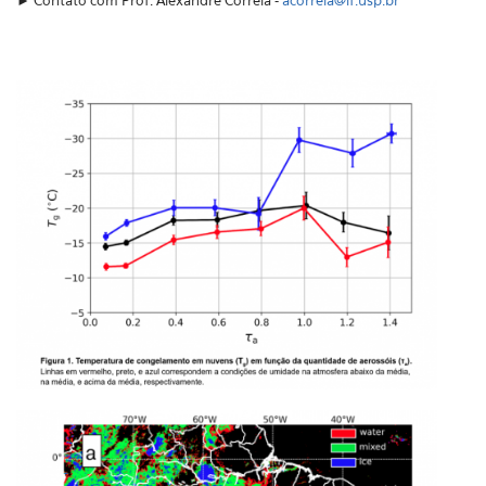
► C
ontato com Prof. Alexandre Correia -
acorreia@if.usp.br