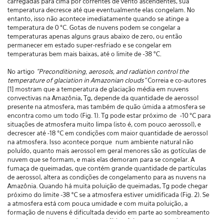
carregadas para cima por correntes de vento ascendentes, sua
temperatura decresce até que eventualmente elas congelam. No
entanto, isso não acontece imediatamente quando se atinge a
temperatura de 0 °C. Gotas de nuvens podem se congelar a
temperaturas apenas alguns graus abaixo de zero, ou então
permanecer em estado super-resfriado e se congelar em
temperaturas bem mais baixas, até o limite de -38 °C.
No artigo
"Preconditioning, aerosols, and radiation control the
temperature of glaciation in Amazonian clouds"
Correia e co-autores
[1] mostram que a temperatura de glaciação média em nuvens
convectivas na Amazônia, Tg, depende da quantidade de aerossol
presente na atmosfera, mas também de quão úmida a atmosfera se
encontra como um todo (Fig. 1). Tg pode estar próximo de -10 °C para
situações de atmosfera muito limpa (isto é, com pouco aerossol), e
decrescer até -18 °C em condições com maior quantidade de aerossol
na atmosfera. Isso acontece porque num ambiente natural não
poluído, quanto mais aerossol em geral menores são as gotículas de
nuvem que se formam, e mais elas demoram para se congelar. A
fumaça de queimadas, que contém grande quantidade de partículas
de aerossol, altera as condições de congelamento para as nuvens na
Amazônia. Quando há muita poluição de queimadas, Tg pode chegar
próximo do limite -38 °C se a atmosfera estiver umidificada (Fig. 2). Se
a atmosfera está com pouca umidade e com muita poluição, a
formação de nuvens é dificultada devido em parte ao sombreamento