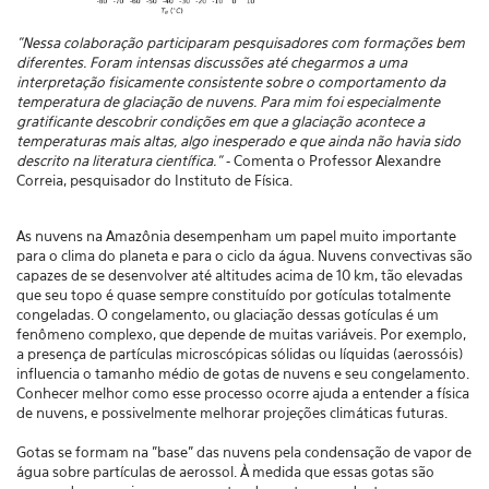
"Nessa colaboração participaram pesquisadores com formações bem
diferentes. Foram intensas discussões até chegarmos a uma
interpretação fisicamente consistente sobre o comportamento da
temperatura de glaciação de nuvens. Para mim foi especialmente
gratificante descobrir condições em que a glaciação acontece a
temperaturas mais altas, algo inesperado e que ainda não havia sido
descrito na literatura científica."
- Comenta o Professor Alexandre
Correia, pesquisador do Instituto de Física.
As nuvens na Amazônia desempenham um papel muito importante
para o clima do planeta e para o ciclo da água. Nuvens convectivas são
capazes de se desenvolver até altitudes acima de 10 km, tão elevadas
que seu topo é quase sempre constituído por gotículas totalmente
congeladas. O congelamento, ou glaciação dessas gotículas é um
fenômeno complexo, que depende de muitas variáveis. Por exemplo,
a presença de partículas microscópicas sólidas ou líquidas (aerossóis)
influencia o tamanho médio de gotas de nuvens e seu congelamento.
Conhecer melhor como esse processo ocorre ajuda a entender a física
de nuvens, e possivelmente melhorar projeções climáticas futuras.
Gotas se formam na "base" das nuvens pela condensação de vapor de
água sobre partículas de aerossol. À medida que essas gotas são