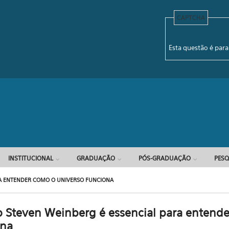
CAPTCHA
Formulário d
Esta questão é para
INSTITUCIONAL
GRADUAÇÃO
PÓS-GRADUAÇÃO
PESQ
RA ENTENDER COMO O UNIVERSO FUNCIONA
o Steven Weinberg é essencial para entend
ona