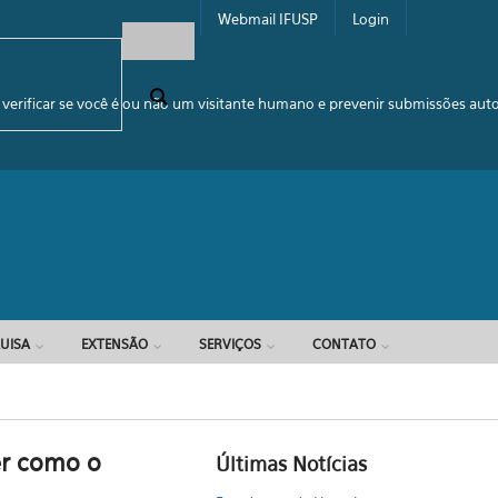
Webmail IFUSP
Login
e busca
 verificar se você é ou não um visitante humano e prevenir submissões au
UISA
EXTENSÃO
SERVIÇOS
CONTATO
er como o
Últimas Notícias