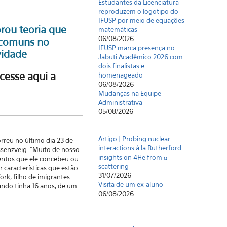
Estudantes da Licenciatura
reproduzem o logotipo do
IFUSP por meio de equações
orou teoria que
matemáticas
06/08/2026
, comuns no
IFUSP marca presença no
ividade
Jabuti Acadêmico 2026 com
dois finalistas e
cesse aqui a
homenageado
06/08/2026
Mudanças na Equipe
Administrativa
05/08/2026
Artigo | Probing nuclear
rreu no último dia 23 de
interactions à la Rutherford:
ussenzveig. “Muito de nosso
insights on 4He from α
entos que ele concebeu ou
scattering
 características que estão
31/07/2026
rk, filho de imigrantes
Visita de um ex-aluno
uando tinha 16 anos, de um
06/08/2026