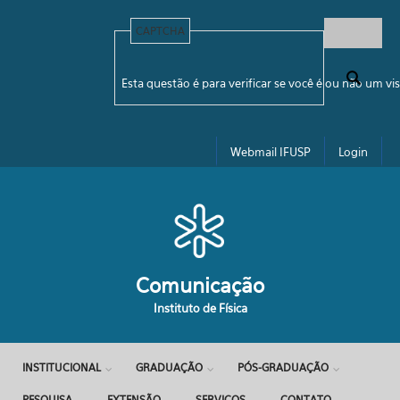
Pular para o conteúdo principal
CAPTCHA
Formulário de busca
Esta questão é para verificar se você é ou não um 
Webmail IFUSP
Login
Comunicação
Instituto de Física
INSTITUCIONAL
GRADUAÇÃO
PÓS-GRADUAÇÃO
PESQUISA
EXTENSÃO
SERVIÇOS
CONTATO