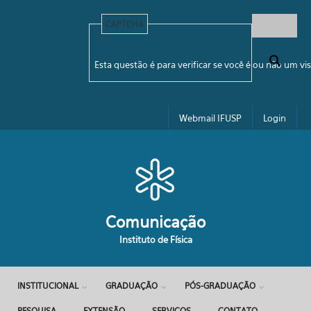
Pular para o conteúdo principal
CAPTCHA
Formulário de busca
Esta questão é para verificar se você é ou não um 
Webmail IFUSP
Login
Comunicação
Instituto de Física
INSTITUCIONAL
GRADUAÇÃO
PÓS-GRADUAÇÃO
PESQUISA
EXTENSÃO
SERVIÇOS
CONTATO