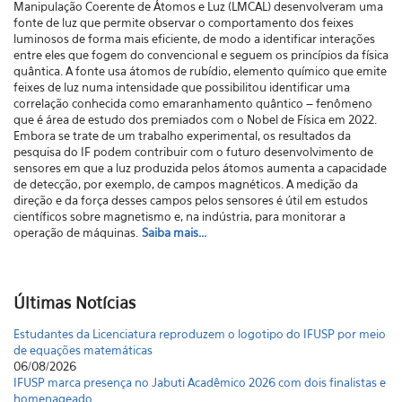
Manipulação Coerente de Átomos e Luz (LMCAL) desenvolveram uma
fonte de luz que permite observar o comportamento dos feixes
luminosos de forma mais eficiente, de modo a identificar interações
entre eles que fogem do convencional e seguem os princípios da física
quântica. A fonte usa átomos de rubídio, elemento químico que emite
feixes de luz numa intensidade que possibilitou identificar uma
correlação conhecida como emaranhamento quântico – fenômeno
que é área de estudo dos premiados com o Nobel de Física em 2022.
Embora se trate de um trabalho experimental, os resultados da
pesquisa do IF podem contribuir com o futuro desenvolvimento de
sensores em que a luz produzida pelos átomos aumenta a capacidade
de detecção, por exemplo, de campos magnéticos. A medição da
direção e da força desses campos pelos sensores é útil em estudos
científicos sobre magnetismo e, na indústria, para monitorar a
operação de máquinas.
Saiba mais...
Últimas Notícias
Estudantes da Licenciatura reproduzem o logotipo do IFUSP por meio
de equações matemáticas
06/08/2026
IFUSP marca presença no Jabuti Acadêmico 2026 com dois finalistas e
homenageado