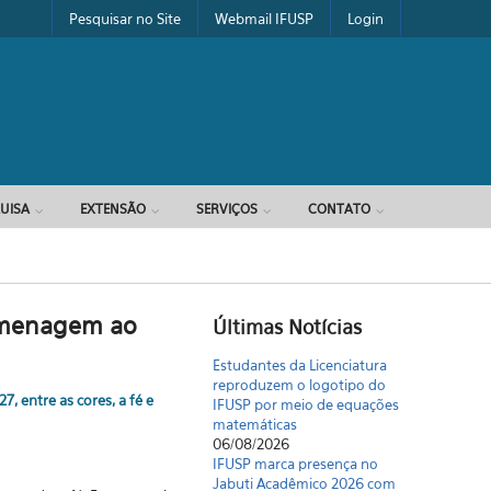
Pesquisar no Site
Webmail IFUSP
Login
UISA
EXTENSÃO
SERVIÇOS
CONTATO
omenagem ao
Últimas Notícias
Estudantes da Licenciatura
reproduzem o logotipo do
, entre as cores, a fé e
IFUSP por meio de equações
matemáticas
06/08/2026
IFUSP marca presença no
Jabuti Acadêmico 2026 com