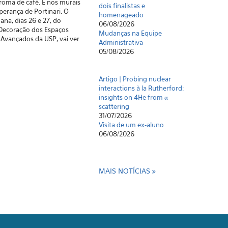
roma de café. E nos murais
dois finalistas e
perança de Portinari. O
homenageado
ana, dias 26 e 27, do
06/08/2026
 Decoração dos Espaços
Mudanças na Equipe
 Avançados da USP, vai ver
Administrativa
05/08/2026
Artigo | Probing nuclear
interactions à la Rutherford:
insights on 4He from α
scattering
31/07/2026
Visita de um ex-aluno
06/08/2026
MAIS NOTÍCIAS